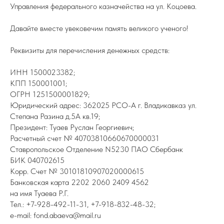
Управления федерального казначейства на ул. Коцоева.
Давайте вместе увековечим память великого ученого!
Реквизиты для перечисления денежных средств:
ИНН 1500023382;
КПП 150001001;
ОГРН 1251500001829;
Юридический адрес: 362025 РСО-А г. Владикавказ ул.
Степана Разина д.5А кв.19;
Президент: Туаев Руслан Георгиевич;
Расчетный счет № 40703810660670000031
Ставропольское Отделение N5230 ПАО Сбербанк
БИК 040702615
Корр. Счет № 30101810907020000615
Банковская карта 2202 2060 2409 4562
на имя Туаева Р.Г.
Тел.: +7-928-492-11-31, +7-918-832-48-32;
е-mail: fond.abaeva@mail.ru