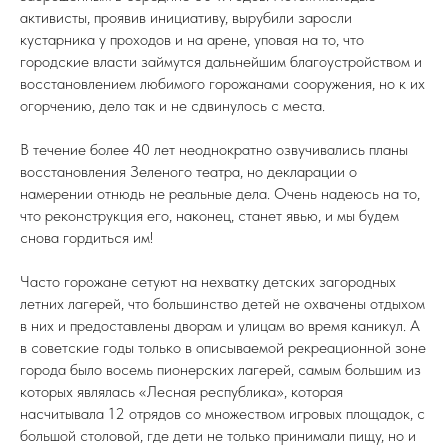
активисты, проявив инициативу, вырубили заросли
кустарника у проходов и на арене, уповая на то, что
городские власти займутся дальнейшим благоустройством и
восстановлением любимого горожанами сооружения, но к их
огорчению, дело так и не сдвинулось с места.
В течение более 40 лет неоднократно озвучивались планы
восстановления Зеленого театра, но декларации о
намерении отнюдь не реальные дела. Очень надеюсь на то,
что реконструкция его, наконец, станет явью, и мы будем
снова гордиться им!
Часто горожане сетуют на нехватку детских загородных
летних лагерей, что большинство детей не охвачены отдыхом
в них и предоставлены дворам и улицам во время каникул. А
в советские годы только в описываемой рекреационной зоне
города было восемь пионерских лагерей, самым большим из
которых являлась «Лесная республика», которая
насчитывала 12 отрядов со множеством игровых площадок, с
большой столовой, где дети не только принимали пищу, но и