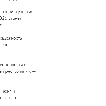
шений и участие в
026 станет
а.
возможность
лечь
оворённости и
ей республики», —
 июня и
спертного