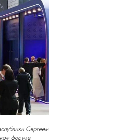
еспублики Сергеем
ком форуме.