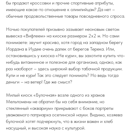
бы продают кроссовки и прочие спортивные атрибуты,
имеющие какое-то отношение к олимпийцам? Да нет –
обычные продовольственные товары повседневного спроса.
Ночью покупателей призывно зазывает неоновым светом
вывеска «Вифлеем» на киоске размером 2х2 м. Но сами
понимаете: звучит красиво, хотя город на западном берегу
Иордана в Иудее очень далек от берегов Терека. Или,
остановившись у киоска «Не кури», вы захотите купить что-
нибудь витаминное и полезное для организма, однако, как
раз наоборот – здесь широкий выбор табачной продукции.
Купи и не кури! Так это следует понимать? Но ведь тогда
деньги – на ветер! Где же смысл?
Милый киоск «Булочная» возле одного из храмов
Мельпомены не обратил бы на себя внимание, но
стеклянный «аквариум» прикрывают с боков портреты
уважаемого патриарха осетинской науки. Видимо, хозяева
булочной хотят подчеркнуть, что в жизни важен и хлеб
насущный, и высокая наука с культурой.