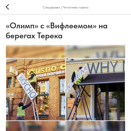
Спецпроект / Читаттель-газета
«Олимп» с «Вифлеемом» на
берегах Терека