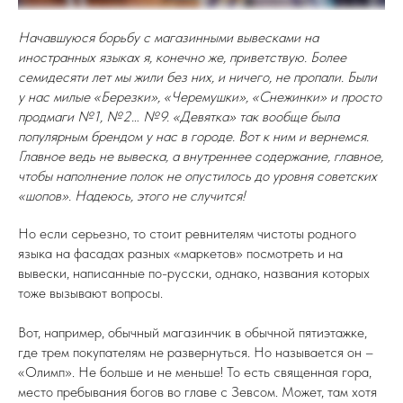
Начавшуюся борьбу с магазинными вывесками на
иностранных языках я, конечно же, приветствую. Более
семидесяти лет мы жили без них, и ничего, не пропали. Были
у нас милые «Березки», «Черемушки», «Снежинки» и просто
продмаги №1, №2… №9. «Девятка» так вообще была
популярным брендом у нас в городе. Вот к ним и вернемся.
Главное ведь не вывеска, а внутреннее содержание, главное,
чтобы наполнение полок не опустилось до уровня советских
«шопов». Надеюсь, этого не случится!
Но если серьезно, то стоит ревнителям чистоты родного
языка на фасадах разных «маркетов» посмотреть и на
вывески, написанные по-русски, однако, названия которых
тоже вызывают вопросы.
Вот, например, обычный магазинчик в обычной пятиэтажке,
где трем покупателям не развернуться. Но называется он –
«Олимп». Не больше и не меньше! То есть священная гора,
место пребывания богов во главе с Зевсом. Может, там хотя