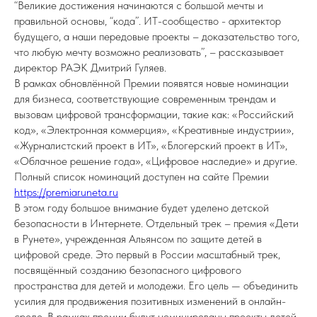
“Великие достижения начинаются с большой мечты и
правильной основы, “кода”. ИТ-сообщество - архитектор
будущего, а наши передовые проекты – доказательство того,
что любую мечту возможно реализовать”, – рассказывает
директор РАЭК Дмитрий Гуляев.
В рамках обновлённой Премии появятся новые номинации
для бизнеса, соответствующие современным трендам и
вызовам цифровой трансформации, такие как: «Российский
код», «Электронная коммерция», «Креативные индустрии»,
«Журналистский проект в ИТ», «Блогерский проект в ИТ»,
«Облачное решение года», «Цифровое наследие» и другие.
Полный список номинаций доступен на сайте Премии
https://premiaruneta.ru
В этом году большое внимание будет уделено детской
безопасности в Интернете. Отдельный трек – премия «Дети
в Рунете», учрежденная Альянсом по защите детей в
цифровой среде. Это первый в России масштабный трек,
посвящённый созданию безопасного цифрового
пространства для детей и молодежи. Его цель — объединить
усилия для продвижения позитивных изменений в онлайн-
среде. В рамках премии будут номинированы проекты детей,