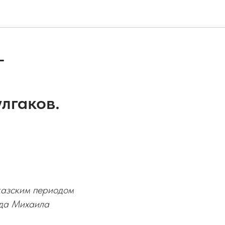
-
лгаков.
казским периодом
ода Михаила