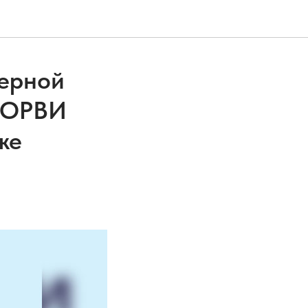
верной
ь ОРВИ
же