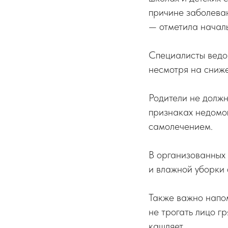
причине заболева
— отметила начал
Специалисты ведо
несмотря на сниж
Родители не должн
признаках недомог
самолечением.
В организованных
и влажной уборки
Также важно напом
не трогать лицо гр
кашляет.