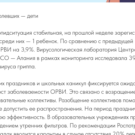
олевших — дети
пидситуация стабильная, на прошлой неделе зареги
 среди них — 1 ребенок. По сравнению с предыдущей
ОРВИ на 3,9%. Вирусологическая лаборатория Центр
РСО — Алания в рамках мониторинга исследовала 39 
ируса гриппа.
их праздников и школьных каникул фиксируется ожи
ост заболеваемости ОРВИ. Это связано с возращени
вательные коллективы. Разобщение коллективов помо
е допустить ее распространения. На период праздни
ою эффективность. В образовательных учреждениях п
юдением утренних фильтров. По рекомендации Роспот
садах вводится карантин в случае отсутствия 20% дет