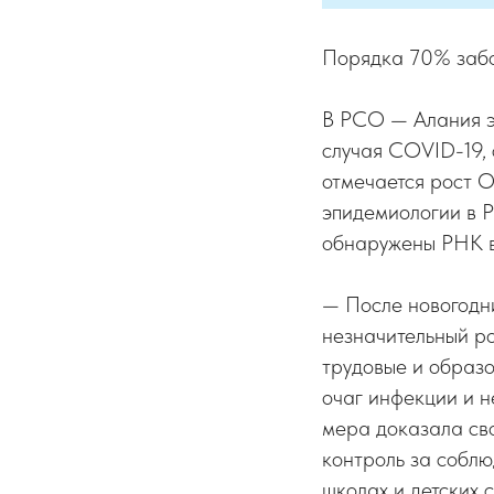
Порядка 70% заб
В РСО — Алания э
случая COVID-19,
отмечается рост 
эпидемиологии в 
обнаружены РНК в
— После новогодн
незначительный р
трудовые и образо
очаг инфекции и н
мера доказала св
контроль за собл
школах и детских 