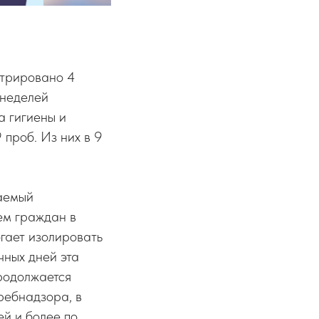
стрировано 4
 неделей
а гигиены и
проб. Из них в 9
даемый
ем граждан в
гает изолировать
чных дней эта
родолжается
ребнадзора, в
ей и более по