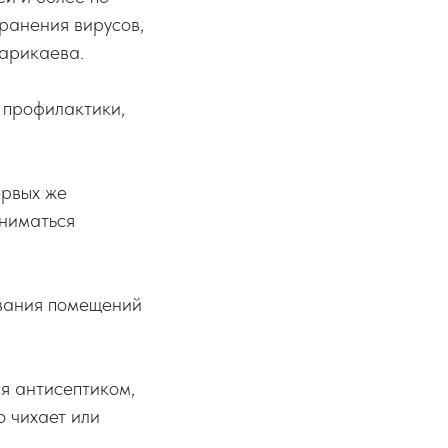
ранения вирусов,
арикаева.
 профилактики,
ервых же
аниматься
ивания помещений
я антисептиком,
о чихает или