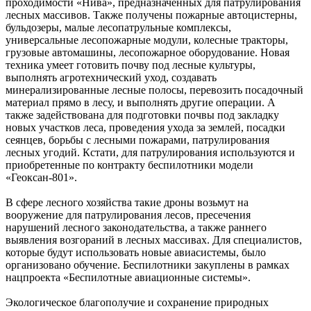
проходимости «Нива», предназначенных для патрулирования
лесных массивов. Также получены пожарные автоцистерны,
бульдозеры, малые лесопатрульные комплексы,
универсальные лесопожарные модули, колесные тракторы,
грузовые автомашины, лесопожарное оборудование. Новая
техника умеет готовить почву под лесные культуры,
выполнять агротехнический уход, создавать
минерализированные лесные полосы, перевозить посадочный
материал прямо в лесу, и выполнять другие операции. А
также задействована для подготовки почвы под закладку
новых участков леса, проведения ухода за землей, посадки
сеянцев, борьбы с лесными пожарами, патрулирования
лесных угодий. Кстати, для патрулирования используются и
приобретенные по контракту беспилотники модели
«Геоксан-801».
В сфере лесного хозяйства такие дроны возьмут на
вооружение для патрулирования лесов, пресечения
нарушений лесного законодательства, а также раннего
выявления возгораний в лесных массивах. Для специалистов,
которые будут использовать новые авиасистемы, было
организовано обучение. Беспилотники закуплены в рамках
нацпроекта «Беспилотные авиационные системы».
Экологическое благополучие и сохранение природных