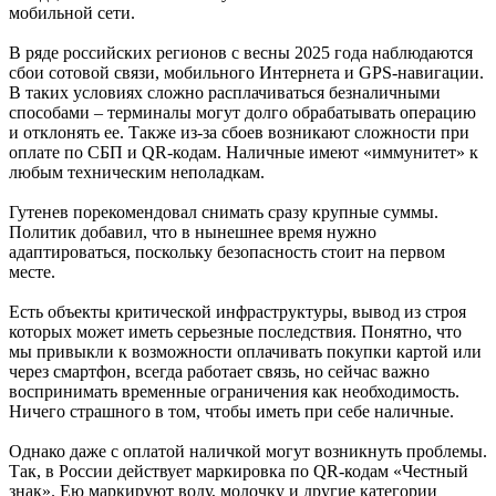
мобильной сети.
В ряде российских регионов с весны 2025 года наблюдаются
сбои сотовой связи, мобильного Интернета и GPS-навигации.
В таких условиях сложно расплачиваться безналичными
способами – терминалы могут долго обрабатывать операцию
и отклонять ее. Также из-за сбоев возникают сложности при
оплате по СБП и QR-кодам. Наличные имеют «иммунитет» к
любым техническим неполадкам.
Гутенев порекомендовал снимать сразу крупные суммы.
Политик добавил, что в нынешнее время нужно
адаптироваться, поскольку безопасность стоит на первом
месте.
Есть объекты критической инфраструктуры, вывод из строя
которых может иметь серьезные последствия. Понятно, что
мы привыкли к возможности оплачивать покупки картой или
через смартфон, всегда работает связь, но сейчас важно
воспринимать временные ограничения как необходимость.
Ничего страшного в том, чтобы иметь при себе наличные.
Однако даже с оплатой наличкой могут возникнуть проблемы.
Так, в России действует маркировка по QR-кодам «Честный
знак». Ею маркируют воду, молочку и другие категории