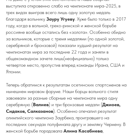
выступила откровенно слабо на чемпионате мира-2025, в
трех видах выиграв всего лишь одну золотую медаль
благодаря вольнику
Зауру
Угуеву
. Хуже было только в 2017
году, когда в вольной, греко-римской и женской борьбе
россияне вообще остались без «золота». Особенно обидно
за вольников, которые с тремя медалями (по одной золотой,
серебряной и бронзовой) показали худший результат на
чемпионатах мира за последние 22 года и заняли в
общекомандном зачете лишь(неофициально) только
четвертое место, пропустив вперед команды Ирана, США и
Японии.
Теперь обратимся к результатам осетинских спортсменов на
нынешнем мировом форуме. Наши борцы вольного стиля
завоевали за разные сборные на чемпионате мира одну
серебряную (
Валиев
) и три бронзовые медали (
Джиоев,
Сидаков, Салказанов
). Особенно опечалил результат
олимпийского чемпиона Заурбека, проигравшего на
последних секундах полуфинала другу и земляку Чермену. В
женской борьбе порадовала
Алина Касабиева
,