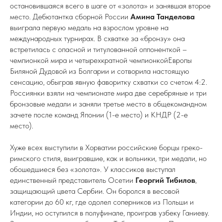
остановившаяся всего в шаге от «золота» и занявшая второе
место. Дебютантка сборной России
Амина Танделова
выиграла первую медаль на взрослом уровне на
международных турнирах. В схватке за «бронзу» она
встретилась c опасной и титулованной оппоненткой –
чемпионкой мира и четырехкратной чемпионкойЕвропы
Биляной Дудовой из Болгарии и сотворила настоящую
сенсацию, обыграв явную фаворитку схватки со счетом 4:2.
Россиянки взяли на чемпионате мира две серебряные и три
бронзовые медали и заняли третье место в общекомандном
зачете после команд Японии (1-е место) и КНДР (2-е
место).
Хуже всех выступили в Хорватии российские борцы греко-
римского стиля, выигравшие, как и вольники, три медали, но
обошедшиеся без «золота». У классиков выступал
единственный представитель Осетии
Георгий Тибилов
,
защищающий цвета Сербии. Он боролся в весовой
категории до 60 кг, где одолел соперников из Польши и
Индии, но оступился в полуфинале, проиграв узбеку Ганиеву.