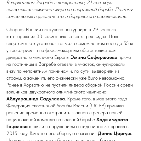
В хорватском Загребе в воскресенье, 21 сентября
завершился чемпионат мира по спортивной борьбе. Поэтому
самое время подводить итоги борцовского соревнования.
Сборная России выступала на турнире в 29 весовых
категориях из 30 возможных во всех трех видах. Наш
спортсмен отсутствовал только в самом легком весе до 55 кг
у греко-римлян по форс-мажорным обстоятельствам:
двукратного чемпиона Европы
Эмина Сефершаева
прямо
из гостиницы в Загребе отвезли в участок, аннулировали
визу по непонятным причинам и, по сути, выдворили из
страны, а заменить его физически уже было невозможно.
Ранее в Хорватию не пустили лидера сборной России среди
вольников, двукратного олимпийского чемпиона
Абдулрашида Садулаева
. Кроме того, в мае этого года
Федерация спортивной борьбы России (ФСБР) приняла
решение временно отстранить главного тренера нашей
национальной команды по вольной борьбе
Хаджимурата
Гацалова
в связи с нарушением антидопинговых правил в
2015 году. Вместо него сборную возглавил
Денис Царгуш.
Но даже с учетом этих обстоятельств наша сборная