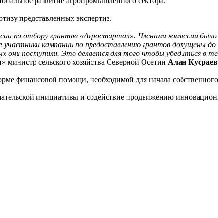
иональное развитие агропромышленного сектора.
ртизу представленных экспертиз.
иссии по отбору грантов «Агростартап». Членами комиссии было 
частники кампании по предоставлению грантов допущены до кон
рых они поступили. Это делается для того чтобы убедиться в те
п» министр сельского хозяйства Северной Осетии
Алан Кусраев
рме финансовой помощи, необходимой для начала собственного 
имательской инициативы и содействие продвижению инновацио