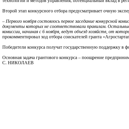
технологий и методов управления, потенциальный вклад в рег
Второй этап конкурсного отбора предусматривает очную экспе
– Первого ноября состоялось первое заседание конкурсной ком
документы которых не соответствовали правилам. Остальные у
комиссии, начиная с 6 ноября, ведут объезд хозяйств, от кото
прокомментировал ход отбора соискателей гранта «Агростарта
Победители конкурса получат государственную поддержку в фо
Основная задача грантового конкурса – поощрение предприн
С. НИКОЛАЕВ