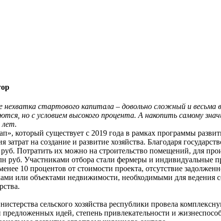
тор
ве нехватка стартового капитала – довольно сложный и весьма
ются, но с условием высокого процента. А накопить самому зна
 лет.
п», который существует с 2019 года в рамках программы развит
я затрат на создание и развитие хозяйства. Благодаря государс
 руб. Потратить их можно на строительство помещений, для про
млн руб. Участниками отбора стали фермеры и индивидуальные 
менее 10 процентов от стоимости проекта, отсутствие задолженн
ками или объектами недвижимости, необходимыми для ведения се
рства.
инистерства сельского хозяйства республики провела комплекс
и предложенных идей, степень привлекательности и жизнеспосо