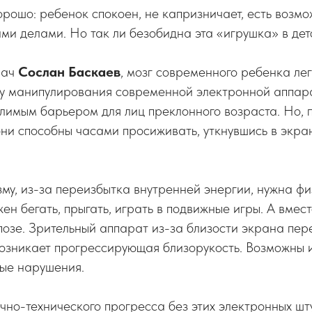
рошо: ребенок спокоен, не капризничает, есть возмо
ми делами. Но так ли безобидна эта «игрушка» в дет
рач
Сослан Баскаев
, мозг современного ребенка ле
у манипулирования современной электронной аппара
лимым барьером для лиц преклонного возраста. Но, 
они способны часами просиживать, уткнувшись в экран
му, из-за переизбытка внутренней энергии, нужна ф
ен бегать, прыгать, играть в подвижные игры. А вмест
озе. Зрительный аппарат из-за близости экрана пер
возникает прогрессирующая близорукость. Возможны 
ые нарушения.
учно-технического прогресса без этих электронных шт