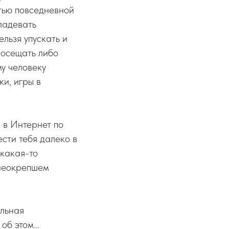
тью повседневной
ладевать
льзя упускать и
 посещать либо
у человеку
и, игры в
 в Интернет по
сти тебя далеко в
 какая-то
 неокрепшем
ольная
 об этом…