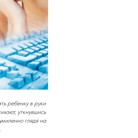
ать ребенку в руки
тихают, уткнувшись
умиленно глядя на
…