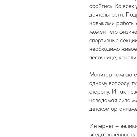
обойтись. Во всех
деятельности. По
навыками работы с
момент его физичес
спортивные секции
необходимо живое 
песочнице, качели
Монитор компьютер
одному вопросу, т
сторону. И так не
неведомая сила ма
детском организм
Интернет – велики
вседозволенность 