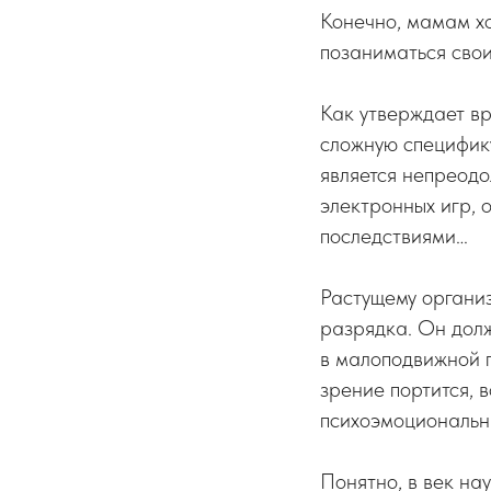
Конечно, мамам хо
позаниматься свои
Как утверждает в
сложную специфик
является непреодо
электронных игр, 
последствиями…
Растущему организ
разрядка. Он долж
в малоподвижной п
зрение портится, 
психоэмоциональн
Понятно, в век на