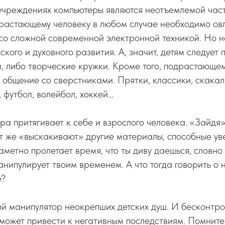
 учреждениях компьютеры являются неотъемлемой час
драстающему человеку в любом случае необходимо ов
о сложной современной электронной техникой. Но не
кого и духовного развития. А, значит, детям следует
, либо творческие кружки. Кроме того, подрастающем
общение со сверстниками. Прятки, классики, скакалк
, футбол, волейбол, хоккей…
а притягивает к себе и взрослого человека. «Зайдя»
ут же «выскакивают» другие материалы, способные уве
заметно пролетает время, что ты диву даешься, словно
нипулирует твоим временем. А что тогда говорить о
е?
й манипулятор неокрепших детских душ. И бесконтр
может привести к негативным последствиям. Помните