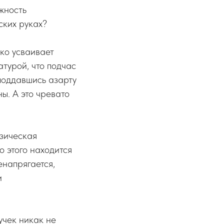
жность
ских руках?
гко усваивает
турой, что подчас
поддавшись азарту
ы. А это чревато
изическая
о этого находится
енапрягается,
и
учек никак не