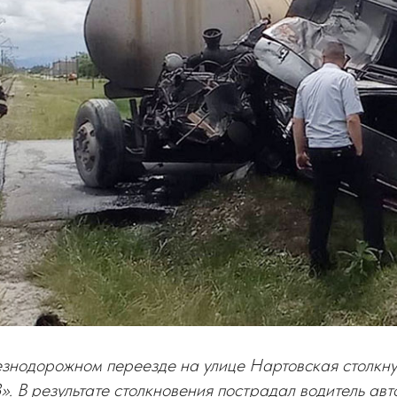
езнодорожном переезде на улице Нартовская столкну
 В результате столкновения пострадал водитель авт