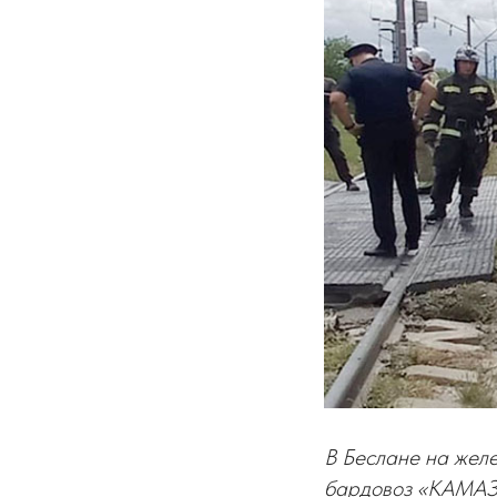
В Беслане на жел
бардовоз «КАМАЗ».