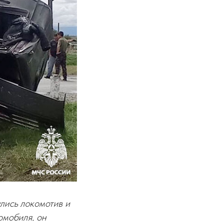
лись локомотив и
омобиля, он