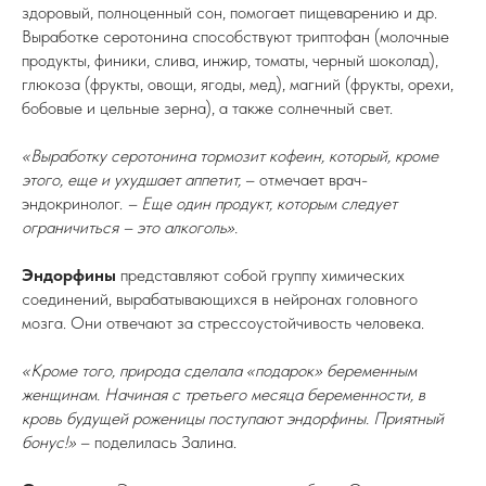
здоровый, полноценный сон, помогает пищеварению и др.
Выработке серотонина способствуют триптофан (молочные
продукты, финики, слива, инжир, томаты, черный шоколад),
глюкоза (фрукты, овощи, ягоды, мед), магний (фрукты, орехи,
бобовые и цельные зерна), а также солнечный свет.
«Выработку серотонина тормозит кофеин, который, кроме
этого, еще и ухудшает аппетит,
– отмечает врач-
эндокринолог.
– Еще один продукт, которым следует
ограничиться – это алкоголь».
Эндорфины
представляют собой группу химических
соединений, вырабатывающихся в нейронах головного
мозга. Они отвечают за стрессоустойчивость человека.
«Кроме того, природа сделала «подарок» беременным
женщинам. Начиная с третьего месяца беременности, в
кровь будущей роженицы поступают эндорфины. Приятный
бонус!»
– поделилась Залина.