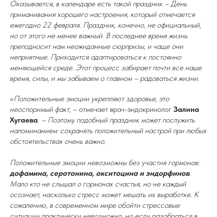
Оказывается, в календаре есть такой праздник – День
приманивания хорошего настроения, который отмечается
ежегодно 22 февраля. Праздник, конечно, не официальный,
но от этого не менее важный. В последнее время жизнь
преподносит нам неожиданные сюрпризы, и чаще они
неприятные. Приходится адаптироваться к постоянно
меняющейся среде. Этот процесс забирает почти все наше
время, силы, и мы забываем о главном – радоваться жизни.
«Положительные эмоции укрепляют здоровье, это
неоспоримый факт
, – отмечает врач-эндокринолог
Залина
Хугаева
.
– Поэтому подобный праздник может послужить
напоминанием: сохранять положительный настрой при любых
обстоятельствах очень важно.
Положительные эмоции невозможны без участия гормонов:
дофамина, серотонина, окситоцина и эндорфинов
.
Мало кто не слышал о гормонах счастья, но не каждый
осознает, насколько стресс может мешать их выработке. К
сожалению, в современном мире обойти стрессовые
ситуации практически невозможно, но если разобраться в