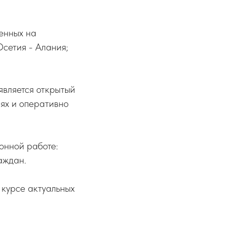
енных на
сетия - Алания;
является открытый
иях и оперативно
онной работе:
аждан.
 курсе актуальных