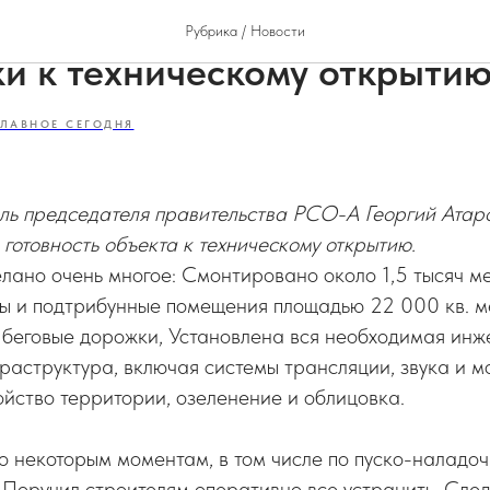
«Спартак» на финальной ст
Рубрика / Новости
ки к техническому открыти
ГЛАВНОЕ СЕГОДНЯ
ль председателя правительства РСО-А Георгий Атар
готовность объекта к техническому открытию.
елано очень многое: Смонтировано около 1,5 тысяч м
ы и подтрибунные помещения площадью 22 000 кв. ме
 беговые дорожки, Установлена вся необходимая инж
аструктура, включая системы трансляции, звука и м
йство территории, озеленение и облицовка.
о некоторым моментам, в том числе по пуско-наладо
 Поручил строителям оперативно все устранить. Сле