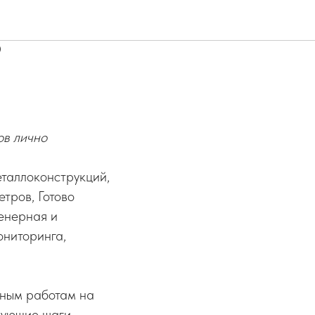
адии
ю
ов лично
еталлоконструкций,
тров, Готово
енерная и
ониторинга,
чным работам на
дующие шаги –