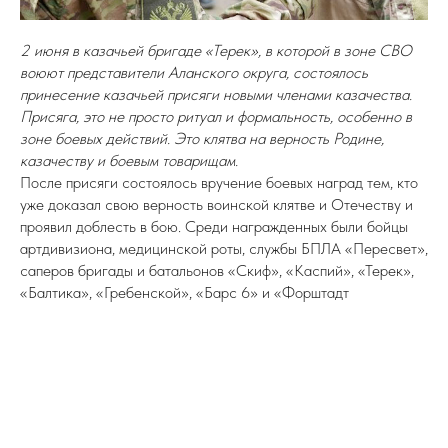
2 июня в казачьей бригаде «Терек», в которой в зоне СВО
воюют представители Аланского округа, состоялось
принесение казачьей присяги новыми членами казачества.
Присяга, это не просто ритуал и формальность, особенно в
зоне боевых действий. Это клятва на верность Родине,
казачеству и боевым товарищам.
После присяги состоялось вручение боевых наград тем, кто
уже доказал свою верность воинской клятве и Отечеству и
проявил доблесть в бою. Среди награжденных были бойцы
артдивизиона, медицинской роты, службы БПЛА «Пересвет»,
саперов бригады и батальонов «Скиф», «Каспий», «Терек»,
«Балтика», «Гребенской», «Барс 6» и «Форштадт