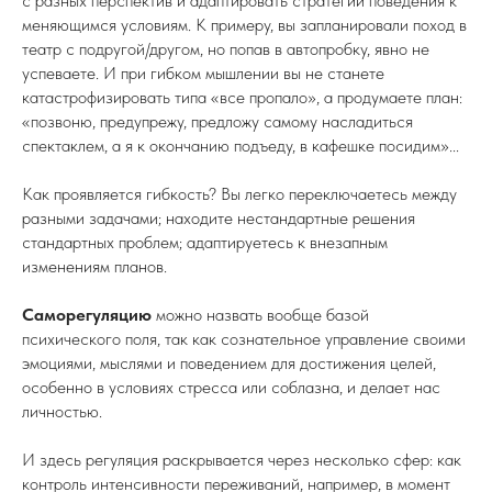
с разных перспектив и адаптировать стратегии поведения к
меняющимся условиям. К примеру, вы запланировали поход в
театр с подругой/другом, но попав в автопробку, явно не
успеваете. И при гибком мышлении вы не станете
катастрофизировать типа «все пропало», а продумаете план:
«позвоню, предупрежу, предложу самому насладиться
спектаклем, а я к окончанию подъеду, в кафешке посидим»...
Как проявляется гибкость? Вы легко переключаетесь между
разными задачами; находите нестандартные решения
стандартных проблем; адаптируетесь к внезапным
изменениям планов.
Саморегуляцию
можно назвать вообще базой
психического поля, так как сознательное управление своими
эмоциями, мыслями и поведением для достижения целей,
особенно в условиях стресса или соблазна, и делает нас
личностью.
И здесь регуляция раскрывается через несколько сфер: как
контроль интенсивности переживаний, например, в момент