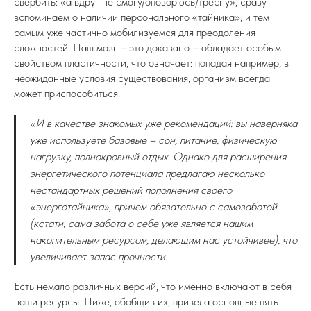
свербить: «а вдруг не смогу/опозорюсь/тресну», сразу
вспоминаем о наличии персонального «тайника», и тем
самым уже частично мобилизуемся для преодоления
сложностей. Наш мозг – это доказано – обладает особым
свойством пластичности, что означает: попадая например, в
неожиданные условия существования, организм всегда
может приспособиться.
«И в качестве знакомых уже рекомендаций: вы наверняка
уже используете базовые – сон, питание, физическую
нагрузку, полнокровный отдых. Однако для расширения
энергетического потенциала предлагаю несколько
нестандартных решений пополнения своего
«энерготайника», причем обязательно с самозаботой
(кстати, сама забота о себе уже является нашим
накопительным ресурсом, делающим нас устойчивее), что
увеличивает запас прочности.
Есть немало различных версий, что именно включают в себя
наши ресурсы. Ниже, обобщив их, привела основные пять