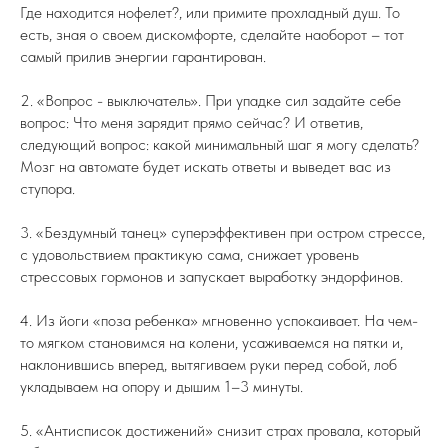
Где находится нофелет?, или примите прохладный душ. То
есть, зная о своем дискомфорте, сделайте наоборот – тот
самый прилив энергии гарантирован.
2. «Вопрос - выключатель». При упадке сил задайте себе
вопрос: Что меня зарядит прямо сейчас? И ответив,
следующий вопрос: какой минимальный шаг я могу сделать?
Мозг на автомате будет искать ответы и выведет вас из
ступора.
3. «Бездумный танец» суперэффективен при остром стрессе,
с удовольствием практикую сама, снижает уровень
стрессовых гормонов и запускает выработку эндорфинов.
4. Из йоги «поза ребенка» мгновенно успокаивает. На чем-
то мягком становимся на колени, усаживаемся на пятки и,
наклонившись вперед, вытягиваем руки перед собой, лоб
укладываем на опору и дышим 1–3 минуты.
5. «Антисписок достижений» снизит страх провала, который