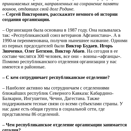
принимаемых мерах, направленных на сохранение памяти
воинов, отдавших свой долг Родине.
– Сергей Викторович, расскажите немного об истории
создания организации.
– Организация была основана в 1987 году. Она называлась
так: «Республиканский союз ветеранов Афганистана». А в
1990-м переименована, получив нынешнее название. Одними
из первых председателей были
Виктор Будаев
,
Игорь
Зинченко
,
Олег Бегизов
,
Виктор Абаев
. На сегодня в ее
составе числятся 300 человек, все они – воины-«афганцы».
Помимо республиканского отделения организации у нас
имеются и районные.
– С кем сотрудничает республиканское отделение?
– Наиболее активно мы сотрудничаем с отделениями
ближайших республик Северного Кавказа: Кабардино-
Балкарии, Ингушетии, Чечни, Дагестана. Также
поддерживаем тесные связи со всеми субъектами страны. У
нас даже есть общая группа в социальной сети, где
представлены 86 отделений.
– Чем республиканское отделение организации занимается
сегодня?