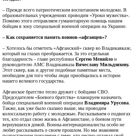
– Прежде всего патриотическим воспитанием молодежи. В
образовательных учреждениях проводим «Уроки мужества».
Помимо этого отправляем гуманитарную помощь нашим
бойцам в зону специальной военной операции на Украине.
– Как сохраняется память воинов-«афганцев»?
– Хотелось бы отметить «Афганский» сквер во Владикавказе,
который на глазах преображается. За это отдельная
благодарность – главе республики
Сергею Меняйло
и
руководителю АМС Владикавказа
Вячеславу Мильдзихову.
Этот сквер, как и другие подобные памятные места,
необходим для того чтобы люди приобщались к истории
нашего великого государства.
Афганское братство тесно дружит с бойцами СВО.
Председателем «Боевого братства» планируем назначить
бойца специальной военной операции
Владимира Урусова
.
Также, как уже было сказано выше, мы проводим
колоссальную работу с молодежью. Рассказываем о подвигах
тех, кто отдал свою жизнь в Афганистане, о боевом пути
вернувшихся домой. Воины-интернационалисты особо не
любят рассказывать о своем прошлом. Но мы знакомим
подрастающие поколения с теми, кто честно отдавал свой