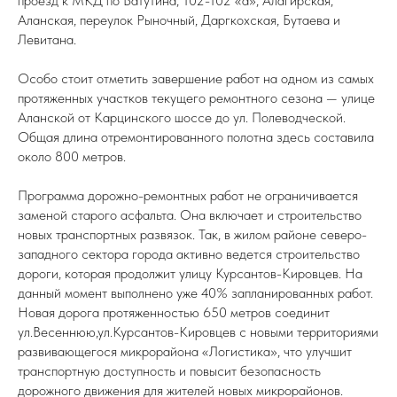
проезд к МКД по Ватутина, 102-102 «а», Алагирская,
Аланская, переулок Рыночный, Даргкохская, Бутаева и
Левитана.
Особо стоит отметить завершение работ на одном из самых
протяженных участков текущего ремонтного сезона — улице
Аланской от Карцинского шоссе до ул. Полеводческой.
Общая длина отремонтированного полотна здесь составила
около 800 метров.
Программа дорожно-ремонтных работ не ограничивается
заменой старого асфальта. Она включает и строительство
новых транспортных развязок. Так, в жилом районе северо-
западного сектора города активно ведется строительство
дороги, которая продолжит улицу Курсантов-Кировцев. На
данный момент выполнено уже 40% запланированных работ.
Новая дорога протяженностью 650 метров соединит
ул.Весеннюю,ул.Курсантов-Кировцев с новыми территориями
развивающегося микрорайона «Логистика», что улучшит
транспортную доступность и повысит безопасность
дорожного движения для жителей новых микрорайонов.