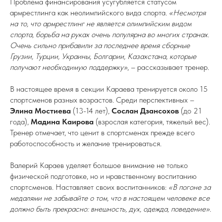
Проблема финансирования усугубляется статусом
армрестлинга как неолимпийского вида спорта.
«Несмотря
на то, что армрестлинг не является олимпийским видом
спорта, борьба на руках очень популярна во многих странах.
Очень сильно прибавили за последнее время сборные
Грузии, Турции, Украины, Болгарии, Казахстана, которые
получают необходимую поддержку»
, – рассказывает тренер.
В настоящее время в секции Караева тренируется около 15
спортсменов разных возрастов. Среди перспективных –
Элина Мостиева
(13-14 лет),
Сослан Дзансохов
(до 21
года),
Мадина Каирова
(взрослая категория, тяжелый вес).
Тренер отмечает, что ценит в спортсменах прежде всего
работоспособность и желание тренироваться.
Валерий Караев уделяет большое внимание не только
физической подготовке, но и нравственному воспитанию
спортсменов. Наставляет своих воспитанников:
«В погоне за
медалями не забывайте о том, что в настоящем человеке все
должно быть прекрасно: внешность, дух, одежда, поведение».