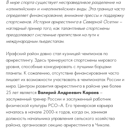
В мире спорта существует несправедливое разделение на
«олимпийские» и «неолимпийские» виды. Эта граница часто
определяет финансирование, внимание прессы и поддержку
спортсменов. История армрестлинга в Северной Осетии –
наглядный пример того, как талантливые спортсмены
преодолевают системные препятствия на пути к
международным пьедесталам.
Ирафский район давно стал кузницей чемпионов по
армрестлингу. Здесь тренируются спортсмены мирового
уровня, способные конкурировать с лучшими борцами
планеты. К сожалению, отсутствие финансирования часто
лишает их возможности участвовать в чемпионатах России и
мира. Центром развития армрестлинга в районе уже более
25 лет является
Валерий Андреевич
Караев
–
заслуженный тренер России и заслуженный работник
физической культуры РСО–А. Его тренерская карьера
началась в начале 2000-х годов, когда он, занимая
должность начальника управления сельского хозяйства
района, организовал секцию армрестлинга в Чиколе.