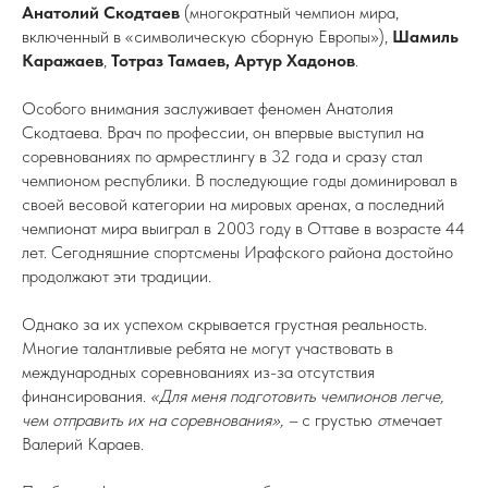
Анатолий Скодтаев
(многократный чемпион мира,
включенный в «символическую сборную Европы»),
Шамиль
Каражаев
,
Тотраз Тамаев, Артур Хадонов
.
Особого внимания заслуживает феномен Анатолия
Скодтаева. Врач по профессии, он впервые выступил на
соревнованиях по армрестлингу в 32 года и сразу стал
чемпионом республики. В последующие годы доминировал в
своей весовой категории на мировых аренах, а последний
чемпионат мира выиграл в 2003 году в Оттаве в возрасте 44
лет. Сегодняшние спортсмены Ирафского района достойно
продолжают эти традиции.
Однако за их успехом скрывается грустная реальность.
Многие талантливые ребята не могут участвовать в
международных соревнованиях из-за отсутствия
финансирования.
«Для меня подготовить чемпионов легче,
чем отправить их на соревнования», –
с грустью
о
тмечает
Валерий Караев.