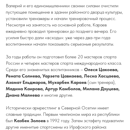
Валерий и его единомышленники своими силами очистили
пустующее помещение в здании районного дворца культуры,
установили тренажеры и начали тренировочный процесс.
Несмотря на занятость на основной работе, Караев
ежедневно проводил тренировки до позднего вечера. Его
усилия быстро дали «всходы»: уже через два-три года
воспитанники начали показывать серьезные результаты.
За годы работы он подготовил более 20 мастеров спорта
России и четырех мастеров спорта международного класса.
Среди его знаменитых воспитанников –
Олеся Цакоева,
Рената Солиева, Уарзета Цавкаева, Леска Хасцаева,
Азамат Ельджаров, Мухарбек Караев
(сын тренера),
Мадина Каирова, Артур Камболов, Милана Дзуцева,
Диана Малиева
и многие другие.
Исторически армрестлинг в Северной Осетии имеет
славные традиции. Первым чемпионом мира из республики
был
Казбек Золоев
в 1992 году. Затем эстафету подхватили
другие именитые спортсмены из Ирафского района: