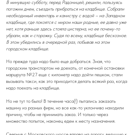
В минувшую субботу, перед Радоницей, решили, пользуясь
погожим днем, съездить прибраться на кладбище. Собрали
необходимый инвентарь и канистру с водой – на Западном
кладбище, где покоятся с миром наши родные, ее давно уже
нет, хотя раньше здесь стояла цистерна, но ее почему-то
убрали, как и сторожку. Судя по всему, кладбище бесхозное.
В этом убедились в очередной раз, побывав на этом
городском кладбище.
Но прежде туда надо было еще добраться. Зная, что
городским транспортом не доехать, от конечной остановки
маршрута №27 еще с километр надо дойти пешком, стали
вызывать такси, как это приходится делать всякий раз, когда
надо поехать на кладбище.
Но не тут то было! В течение часа(!) пытались заказать
машину из разных фирм, но все как-то уклончиво находили
причину, чтобы не принимать заказ. И только через
множество попыток, наконец едем к месту назначения.
Свернув с Московского шоссе вправо на дорогу, ведущую к