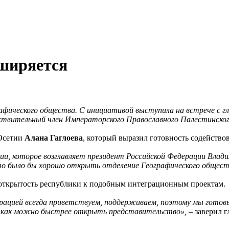
сширяется
ического общества. С инициативой выступила на встрече с гл
ствительный член Императорского Православного Палестинског
Осетии
Алана Гаглоева
, который выразил готовность содейство
сии, которое возглавляет президент Российской Федерации Вла
то было бы хорошо открыть отделение Географического общест
 открытость республики к подобным интеграционным проектам.
ацией всегда приветствуем, поддерживаем, поэтому мы готовы. 
ы как можно быстрее открыть представительство»,
– заверил г