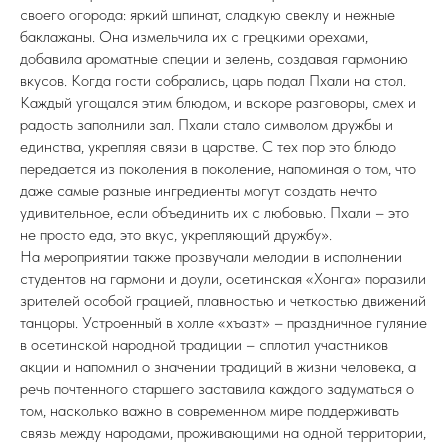
своего огорода: яркий шпинат, сладкую свеклу и нежные
баклажаны. Она измельчила их с грецкими орехами,
добавила ароматные специи и зелень, создавая гармонию
вкусов. Когда гости собрались, царь подал Пхали на стол.
Каждый угощался этим блюдом, и вскоре разговоры, смех и
радость заполнили зал. Пхали стало символом дружбы и
единства, укрепляя связи в царстве. С тех пор это блюдо
передается из поколения в поколение, напоминая о том, что
даже самые разные ингредиенты могут создать нечто
удивительное, если объединить их с любовью. Пхали – это
не просто еда, это вкус, укрепляющий дружбу».
На мероприятии также прозвучали мелодии в исполнении
студентов на гармони и доули, осетинская «Хонга» поразили
зрителей особой грацией, плавностью и четкостью движений
танцоры. Устроенный в холле «хъазт» – праздничное гуляние
в осетинской народной традиции – сплотил участников
акции и напомнил о значении традиций в жизни человека, а
речь почтенного старшего заставила каждого задуматься о
том, насколько важно в современном мире поддерживать
связь между народами, проживающими на одной территории,