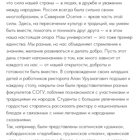
что сила нашей страны — в людях, в дружбе и уважении
между народами. Россия всегда была сильна своим
многообразием, и Северная Осетия — яркая часть этой
силы. Здесь, на пересечении культур и традиций, мы умеем
быть вместе, помогать и понимать друг друга — и в этом
наша настоящая опора. Наш университет — это тоже пример
единства. Мы разные, но нас объединяет стремление к
знаниям, желание развиваться и делать добро. Пусть этот
день станет напоминанием о том, как много зависит от
каждого из нас — от нашей открытости, доброты и
готовности быть вместе». В сопровождении своих младших
детей и работников ректората Алан Урузмагович подошел к
каждому столу, накрыты они были представителями разных
факультетов СОГУ, поближе познакомился с участниками и
традициями их народов. Студенты с большим увлечением и
гордостью старались рассказать ректору о национальных
блюдах и связанных с ними легендами и народными
сказаниями.
Так, например, были представлены осетинская «дзыкка»,
кабардинское «гедлибже», грузинское «пхали», армянская