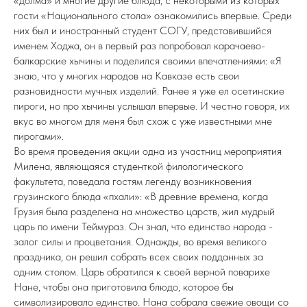
«долма» и многие другие блюда, с некоторыми из которых
гости «Национального стола» ознакомились впервые. Среди
них был и иностранный студент СОГУ, представившийся
именем Ходжа, он в первый раз попробовал карачаево-
балкарские хычины и поделился своими впечатлениями: «Я
знаю, что у многих народов на Кавказе есть свои
разновидности мучных изделий. Ранее я уже ел осетинские
пироги, но про хычины услышал впервые. И честно говоря, их
вкус во многом для меня был схож с уже известными мне
пирогами».
Во время проведения акции одна из участниц мероприятия
Милена, являющаяся студенткой филологического
факультета, поведала гостям легенду возникновения
грузинского блюда «пхали»: «В древние времена, когда
Грузия была разделена на множество царств, жил мудрый
царь по имени Теймураз. Он знал, что единство народа -
залог силы и процветания. Однажды, во время великого
праздника, он решил собрать всех своих подданных за
одним столом. Царь обратился к своей верной поварихе
Нане, чтобы она приготовила блюдо, которое бы
символизировало единство. Нана собрала свежие овощи со