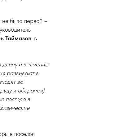
 не была первой –
руководитель
ь Таймазов
, в
 длину и в течение
ия развивают в
входят во
руду и обороне»).
е полгода в
 физические
оры в поселок