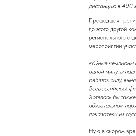
дистанцию в 400 м
Прошедшая тренир
до этого другой к
регионального от
мероприятии участ
«Юные чемпионы по
одной минуты под
ребятах силу, вын
Всероссийский физ
Хотелось бы также
обязательном поря
показатели из года
Ну а в скором вре