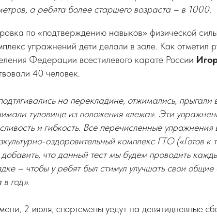
етров, а ребята более старшего возраста – в 1000.
овка по «подтверждению навыков» физической силы
омплекс упражнений дети делали в зале. Как отметил 
деления Федерации всестилевого карате России
Игор
вовали 40 человек.
дтягивались на перекладине, отжимались, прыгали в
нимали туловище из положения «лежа». Эти упражнен
осливость и гибкость. Все перечисленные упражнения 
культурно-оздоровительный комплекс ГТО («Готов к т
 добавить, что данный тест мы будем проводить кажды
дке – чтобы у ребят был стимул улучшать свои общие
 в год».
мени, 2 июля, спортсмены уедут на девятидневные сб