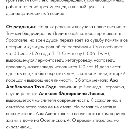
работ в течение трех месяцев, а полный цикл – в
двенадцатимесячный период.
От редакции:
На днях редакция получила новое письмо от
Тамары Владимировны Дадиановой, которая проживает в г.
Ярославле, но всей душой переживает за судьбу памятников
истории и культуры родной ее республики. Она сообщает,
что 30 мая 2026 года Л. П. Семенову (1886–1959),
выдающемуся лермонтоведу, хетагуроведу, нартоведу,
археологу-кавказоведу исполнится 140 лет. И дело чести
сделать все, чтобы сохранить дом, в котором жили, который
посещали выдающиеся личности. Об этом мечтала
Аза
Алибековна Тахо-Годи
, племянница Леонида Петровича,
спутница жизни
Алексея Федоровича Лосева
,
выдающегося мыслителя современности. К сожалению, в
сентябре этого года ее не стало. Но остались светлые
воспоминания Азы Алибековны о владикавказском периоде
жизни в доме на Осетинской, 4. О времени тяжелом, но
счастливом...