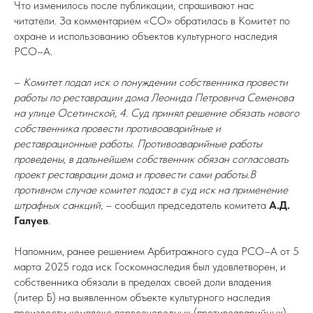
Что изменилось после публикации, спрашивают нас
читатели. За комментарием «СО» обратилась в Комитет по
охране и использованию объектов культурного наследия
РСО–А.
–
Комитет подал иск о понуждении собственника провести
работы по реставрации дома Леонида Петровича Семенова
на улице Осетинской, 4. Суд принял решение обязать нового
собственника провести противоаварийные и
реставрационные работы. Противоаварийные работы
проведены, в дальнейшем собственник обязан согласовать
проект реставрации дома и провести сами работы.В
противном случае комитет подаст в суд иск на применение
штрафных санкций,
– сообщил председатель комитета
А.Д.
Галуев
.
Напомним, ранее решением Арбитражного суда РСО–А от 5
марта 2025 года иск Госкомнаследия был удовлетворен, и
собственника обязали в пределах своей доли владения
(литер Б) на выявленном объекте культурного наследия
произвести комплекс первоочередных (противоаварийных)