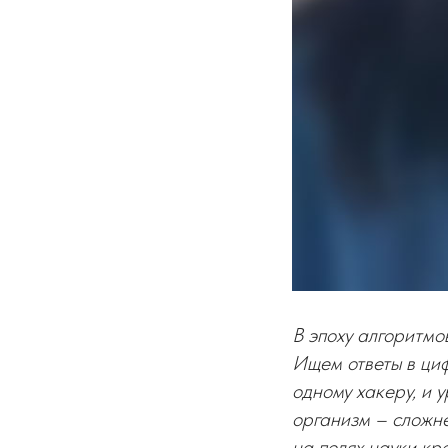
В эпоху алгоритмо
Ищем ответы в циф
одному хакеру, и 
организм – сложне
на полях науки кр