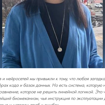
в и нейросетей мы привыкли к тому, что любая загадк
рах кода и базах данных. Но есть система, которую 
уравнение, которое не решить линейной логикой. Это
йший биомеханизм, чья инструкция по эксплуатации д
овью и методом проб и ошибок.