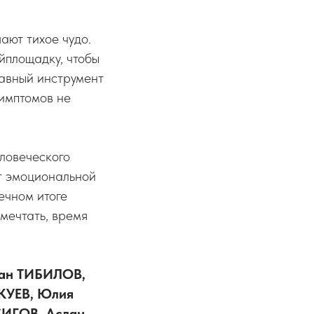
ают тихое чудо.
йплощадку, чтобы
лавный инструмент
симптомов не
ловеческого
ет эмоциональной
ечном итоге
 мечтать, время
лан ТИБИЛОВ,
КУЕВ, Юлия
СИГОВ, Аслан