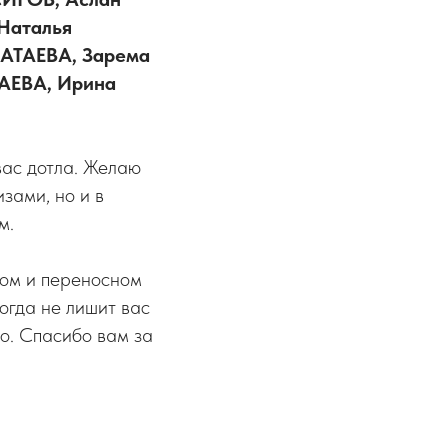
Наталья
АТАЕВА, Зарема
АЕВА, Ирина
 вас дотла. Желаю
зами, но и в
м.
мом и переносном
когда не лишит вас
о. Спасибо вам за