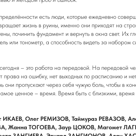
пределённости есть люди, которые ежедневно соверш
вращает жизнь в руины, именно они приходят на стро
тены, починить фундамент и вернуть в окна свет. Их г
пель или тонометр, а способность видеть за набором 
егодня – это работа на передовой. На передовой че
ет права на ошибку, нет выходных по расписанию и н
ь они пропускают через себя чужую боль, чтобы в кон
самое ценное – время. Время быть с близкими, время
 ИКАЕВ, Олег РЕМИЗОВ, Таймураз РЕВАЗОВ, А
, Жанна ТОГОЕВА, Заур ЦОКОВ, Магомет ЛАГ
вета ЗАНГИЕВА, Эдуард ЗАНГИОНОВ, Алан ХА