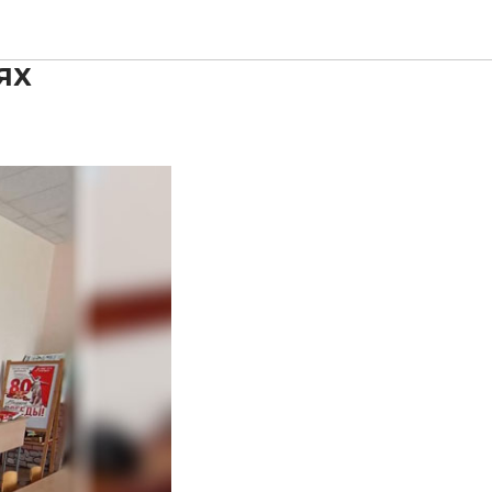
зацию
ях