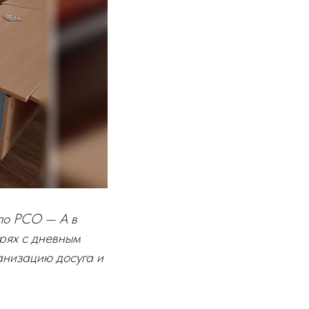
по РСО — А в
рях с дневным
низацию досуга и