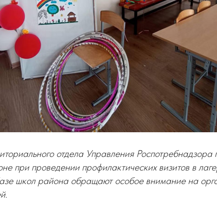
иториального отдела Управления Роспотребнадзора 
не при проведении профилактических визитов в лаге
азе школ района обращают особое внимание на орга
й.