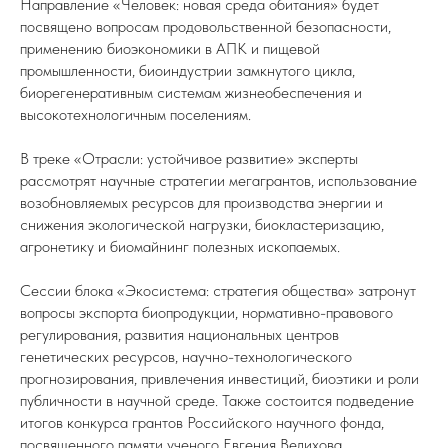
Направление «Человек: новая среда обитания» будет
посвящено вопросам продовольственной безопасности,
применению биоэкономики в АПК и пищевой
промышленности, биоиндустрии замкнутого цикла,
биорегенеративным системам жизнеобеспечения и
высокотехнологичным поселениям.
В треке «Отрасли: устойчивое развитие» эксперты
рассмотрят научные стратегии мегагрантов, использование
возобновляемых ресурсов для производства энергии и
снижения экологической нагрузки, биокластеризацию,
агронетику и биомайнинг полезных ископаемых.
Сессии блока «Экосистема: стратегия общества» затронут
вопросы экспорта биопродукции, нормативно-правового
регулирования, развития национальных центров
генетических ресурсов, научно-технологического
прогнозирования, привлечения инвестиций, биоэтики и роли
публичности в научной среде. Также состоится подведение
итогов конкурса грантов Российского научного фонда,
посвященного памяти ученого Евгения Велихова.