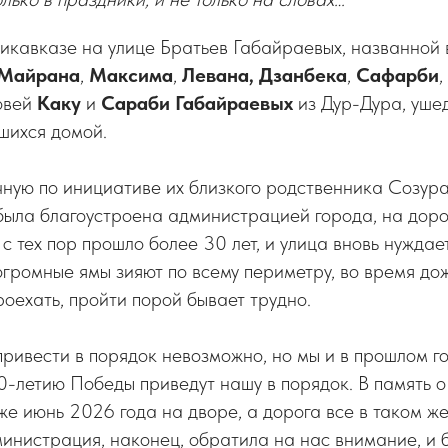
кавказе на улице Братьев Габайраевых, названной 
Майрана
,
Максима
,
Левана, Дзанбека
,
Сафарби
,
овей
Каку
и
Сараби Габайраевых
из Дур-Дура, ушед
шихся домой.
чную по инициативе их близкого родственника Созур
 была благоустроена администрацией города, на дор
 с тех пор прошло более 30 лет, и улица вновь нужда
огромные ямы зияют по всему периметру, во время до
роехать, пройти порой бывает трудно.
привести в порядок невозможно, но мы и в прошлом го
80-летию Победы приведут нашу в порядок. В память 
же июнь 2026 года на дворе, а дорога все в таком же
министрация, наконец, обратила на нас внимание, и 