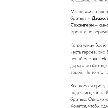
Мы живем во Влади
братьев –
Дзахо
,
Сахангери
– сын
фронт и не вернув
Когда улицу Восто
честь героев, она
новый асфальт. Но
дорога разбитая, 
водой. Не то что п
Все дороги сразу 
надеялись, что к 
братьях. Однако у
Хочется, чтобы ад