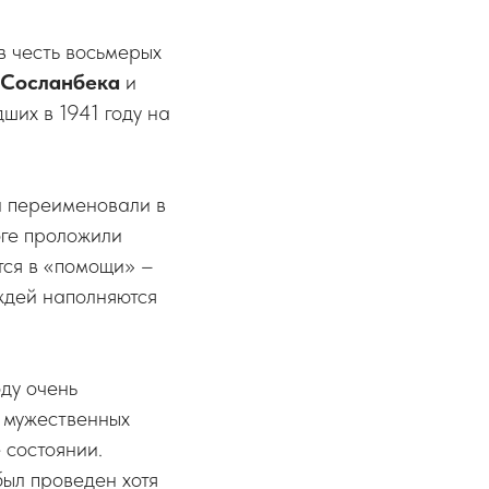
в честь восьмерых
Сосланбека
и
ших в 1941 году на
а переименовали в
оге проложили
ется в «помощи» –
ждей наполняются
ду очень
о мужественных
 состоянии.
был проведен хотя