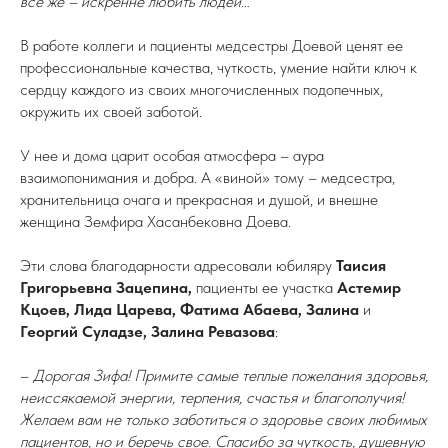
все же – искренне любить людей…
В работе коллеги и пациенты медсестры Доевой ценят ее
профессиональные качества, чуткость, умение найти ключ к
сердцу каждого из своих многочисленных подопечных,
окружить их своей заботой.
У нее и дома царит особая атмосфера – аура
взаимопонимания и добра. А «виной» тому – медсестра,
хранительница очага и прекрасная и душой, и внешне
женщина Земфира Хасанбековна Доева.
Эти слова благодарности адресовали юбиляру
Таисия
Григорьевна Зацепина,
пациенты ее участка
Астемир
Кцоев, Лида Царева, Фатима Абаева, Залина
и
Георгий Суладзе, Залина Ревазова
:
–
Дорогая Зифа! Примите самые теплые пожелания здоровья,
неиссякаемой энергии, терпения, счастья и благополучия!
Желаем вам не только заботиться о здоровье своих любимых
пациентов, но и беречь свое. Спасибо за чуткость, душевную