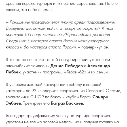
сравнил первые турниры и нынешние соревнования. По его
словам, это небо и земля.
– Раньше мы проводили этот турнир среди подразделений
Воздушно-десантных войск, а теперь он открытый. К нам
приехали 135 спортсменов из 29 российских регионов.
Среди них 5 мастеров спорта России международного
класса и 66 мастеров спорта России
, – подчеркнул он.
В качестве почетных гостей на турнире присутствовали
олимпийские чемпионы
Денис Лебедев
и
Александр
Лебзек
, участники программы «Герои-62» и их семьи.
В условиях жесткой конкуренции победу в весовой
категории до 92 кг одержал спортсмен из Северной Осетии,
воспитанник СШОР по боксу и клуба «Барс»
Сандро
Элбаев
. Тренирует его
Батраз Баскаев
.
Благодаря триумфальному успеху на турнире спортсмен
удостоен не только золотой медали, но и получил путевку на