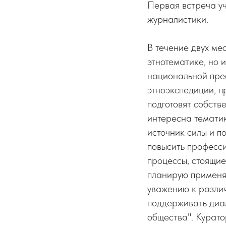
Первая встреча у
журналистики.
В течение двух ме
этнотематике, но 
национальной прес
этноэкспедиции, п
подготовят собст
интересна тематик
источник силы и п
повысить професси
процессы, стоящие
планирую применят
уважению к различ
поддерживать диа
общества". Курато