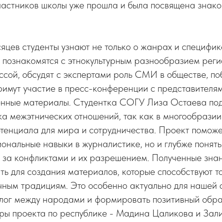
частников школы уже прошла и была посвящена знак
сяцев студенты узнают не только о жанрах и специфик
и познакомятся с этнокультурным разнообразием реги
сой, обсудят с экспертами роль СМИ в обществе, по
римут участие в пресс-конференции с представител
венные материалы. Студентка СОГУ Лиза Остаева по
а межэтнических отношений, так как в многообразии 
отенциала для мира и сотрудничества. Проект поможе
ональные навыки в журналистике, но и глубже понять
 за конфликтами и их разрешением. Полученные знан
ь для создания материалов, которые способствуют т
ным традициям. Это особенно актуально для нашей 
лог между народами и формировать позитивный обра
ры проекта по республике - Мадина Цаликова и Зали