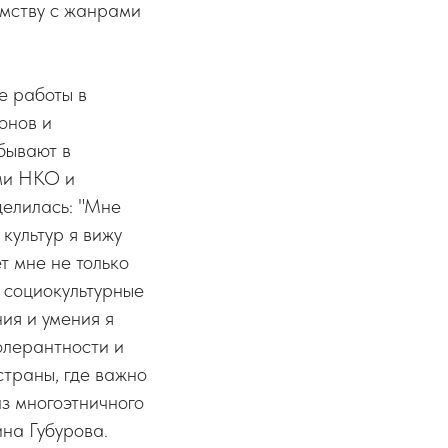
омству с жанрами
е работы в
онов и
бывают в
ями НКО и
делилась: "Мне
культур я вижу
т мне не только
 социокультурные
ия и умения я
олерантности и
страны, где важно
з многоэтничного
на Губурова.