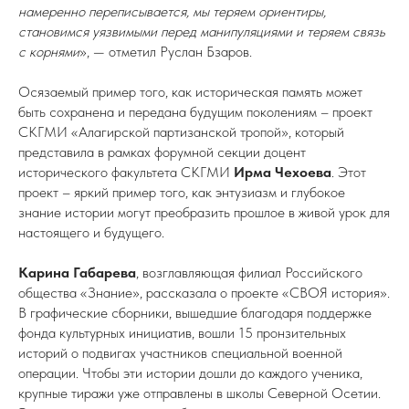
намеренно переписывается, мы теряем ориентиры,
становимся уязвимыми перед манипуляциями и теряем связь
с корнями
», — отметил Руслан Бзаров.
Осязаемый пример того, как историческая память может
быть сохранена и передана будущим поколениям – проект
СКГМИ «Алагирской партизанской тропой», который
представила в рамках форумной секции доцент
исторического факультета СКГМИ
Ирма Чехоева
. Этот
проект – яркий пример того, как энтузиазм и глубокое
знание истории могут преобразить прошлое в живой урок для
настоящего и будущего.
Карина Габарева
, возглавляющая филиал Российского
общества «Знание», рассказала о проекте «СВОЯ история».
В графические сборники, вышедшие благодаря поддержке
фонда культурных инициатив, вошли 15 пронзительных
историй о подвигах участников специальной военной
операции. Чтобы эти истории дошли до каждого ученика,
крупные тиражи уже отправлены в школы Северной Осетии.