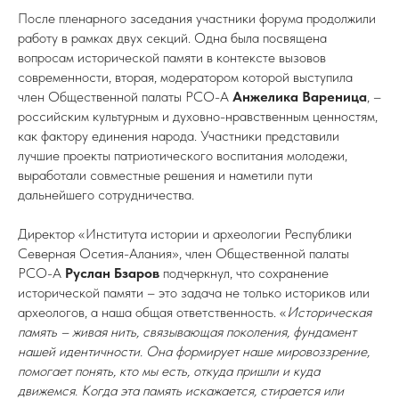
После пленарного заседания участники форума продолжили
работу в рамках двух секций. Одна была посвящена
вопросам исторической памяти в контексте вызовов
современности, вторая, модератором которой выступила
член Общественной палаты РСО-А
Анжелика Вареница
, –
российским культурным и духовно-нравственным ценностям,
как фактору единения народа. Участники представили
лучшие проекты патриотического воспитания молодежи,
выработали совместные решения и наметили пути
дальнейшего сотрудничества.
Директор «Института истории и археологии Республики
Северная Осетия-Алания», член Общественной палаты
РСО-А
Руслан Бзаров
подчеркнул, что сохранение
исторической памяти – это задача не только историков или
археологов, а наша общая ответственность. «
Историческая
память – живая нить, связывающая поколения, фундамент
нашей идентичности. Она формирует наше мировоззрение,
помогает понять, кто мы есть, откуда пришли и куда
движемся. Когда эта память искажается, стирается или