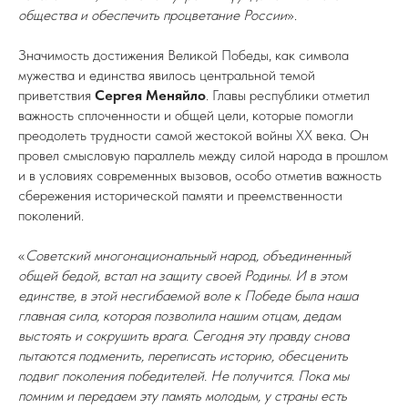
общества и обеспечить процветание России
».
Значимость достижения Великой Победы, как символа
мужества и единства явилось центральной темой
приветствия
Сергея Меняйло
. Главы республики отметил
важность сплоченности и общей цели, которые помогли
преодолеть трудности самой жестокой войны XX века. Он
провел смысловую параллель между силой народа в прошлом
и в условиях современных вызовов, особо отметив важность
сбережения исторической памяти и преемственности
поколений.
«
Советский многонациональный народ, объединенный
общей бедой, встал на защиту своей Родины. И в этом
единстве, в этой несгибаемой воле к Победе была наша
главная сила, которая позволила нашим отцам, дедам
выстоять и сокрушить врага. Сегодня эту правду снова
пытаются подменить, переписать историю, обесценить
подвиг поколения победителей. Не получится. Пока мы
помним и передаем эту память молодым, у страны есть