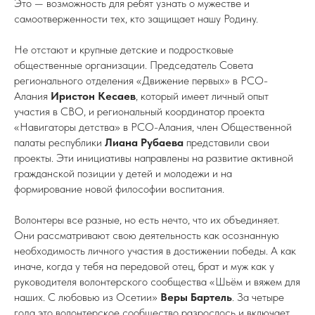
Это — возможность для ребят узнать о мужестве и
самоотверженности тех, кто защищает нашу Родину.
Не отстают и крупные детские и подростковые
общественные организации. Председатель Совета
регионального отделения «Движение первых» в РСО-
Алания
Иристон Кесаев
, который имеет личный опыт
участия в СВО, и региональный координатор проекта
«Навигаторы детства» в РСО-Алания, член Общественной
палаты республики
Лиана Рубаева
представили свои
проекты. Эти инициативы направлены на развитие активной
гражданской позиции у детей и молодежи и на
формирование новой философии воспитания.
Волонтеры все разные, но есть нечто, что их объединяет.
Они рассматривают свою деятельность как осознанную
необходимость личного участия в достижении победы. А как
иначе, когда у тебя на передовой отец, брат и муж как у
руководителя волонтерского сообщества «Шьём и вяжем для
наших. С любовью из Осетии»
Веры Бартель
. За четыре
года это волонтерское сообщество разрослось и включает