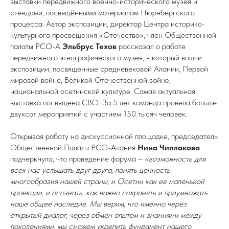
выставки передвижного военно-исторического музея и
стендами, посвящёнными материалам Нюрнбергского
процесса. Автор экспозиции, директор Центра историко-
культурного просвещения «Отечество», член Общественной
палаты РСО-А
Эльбрус Техов
рассказал о работе
передвижного этнографического музея, в который вошли
экспозиции, посвященные средневековой Алании, Первой
мировой войне, Великой Отечественной войне,
национальной осетинской культуре. Самая актуальная
выставка посвящена СВО. За 5 лет команда провела больше
двухсот мероприятий с участием 150 тысяч человек.
Открывая работу на дискуссионной площадке, председатель
Общественной Палаты РСО-Алания
Нина Чиплакова
подчеркнула, что проведение форума –
«возможность для
всех нас услышать друг друга, понять ценность
многообразия нашей страны, и Осетии как ее маленькой
проекции, и осознать, как важно сохранять и приумножать
наше общее наследие. Мы верим, что именно через
открытый диалог, через обмен опытом и знаниями между
поколениями, мы сможем укрепить фундамент нашего