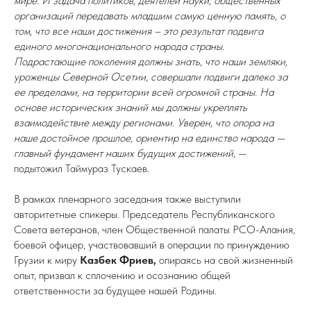
мире. И задача политиков, деятелей науки, общественных
организаций передавать младшим самую ценную память, о
том, что все наши достижения – это результат подвига
единого многонационального народа страны.
Подрастающие поколения должны знать, что наши земляки,
уроженцы Северной Осетии, совершали подвиги далеко за
ее пределами, на территории всей огромной страны. На
основе исторических знаний мы должны укреплять
взаимодействие между регионами. Уверен, что опора на
наше достойное прошлое, ориентир на единство народа —
главный фундамент наших будущих достижений
, —
подытожил Таймураз Тускаев.
В рамках пленарного заседания также выступили
авторитетные спикеры. Председатель Республиканского
Совета ветеранов, член Общественной палаты РСО-Алания,
боевой офицер, участвовавший в операции по принуждению
Грузии к миру
Казбек Фриев,
опираясь на свой жизненный
опыт, призвал к сплочению и осознанию общей
ответственности за будущее нашей Родины.