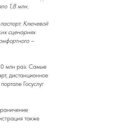
ло 1,8 млн.
 паспорт. Ключевой
ких сценариях
комфортного –
00 млн раз. Самые
арт, дистанционное
портале Госуслуг
граничение
гистрация также