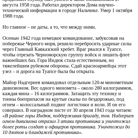
августа 1958 года. Работал директором Дома научно-
технической информации в городе Нальчике. Умер 1 октября
1988 года.
Но главное – не даты, а то, что между ними.
Осенью 1942 года немецкое командование, забуксовав на
побережье Черного моря, решило перебросить ударные силы
через Главный Кавказский хребет. Враг рвался к Туапсе,
чтобы отрезать Черноморскую группу войск и лишить флот
важнейших баз. Гора Индюк стала естественным, но
тяжелейшим рубежом обороны. Сдай красноармейцы этот
узел – и дорога на Туапсе была бы открыта.
Майор Надгериев командовал отдельным 120-м минометным
дивизионом. Вес одного миномета – около 280 килограммов,
каждая мина – 16 килограммов. Затащить эту технику и
тонны боеприпасов на крутые скалы по бездорожью, под
огнем – колоссальный подвиг логистики и воли. И он его
совершил. В наградном листе от 30 апреля 1943 года читаем:
«В районе горы Индюк, поддерживая бригаду, тов. Надгериев
огнем дивизиона отразил 3 атаки противника и уничтожил
более роты солдат и офицеров противника. Уничтожил до
10 дзотов и блиндажей противника».