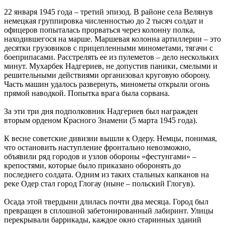
22 января 1945 года – третий эпизод. В районе села Велянув
немецкая группировка численностью до 2 тысяч солдат и
офицеров попыталась прорваться через колонну полка,
находившегося на марше. Маршевая колонна артиллерии – это
десятки грузовиков с прицепленными минометами, тягачи с
боеприпасами. Расстрелять ее из пулеметов – дело нескольких
минут. Мухарбек Надгериев, не допустив паники, смелыми и
решительными действиями организовал круговую оборону.
Часть машин удалось развернуть, минометы открыли огонь
прямой наводкой. Попытка врага была сорвана.
За эти три дня подполковник Надгериев был награжден
вторым орденом Красного Знамени (5 марта 1945 года).
К весне советские дивизии вышли к Одеру. Немцы, понимая,
что остановить наступление фронтально невозможно,
объявили ряд городов и узлов обороны «фестунгами» –
крепостями, которые было приказано оборонять до
последнего солдата. Одним из таких стальных капканов на
реке Одер стал город Глогау (ныне – польский Глогув).
Осада этой твердыни длилась почти два месяца. Город был
превращен в сплошной забетонированный лабиринт. Улицы
перекрывали баррикады, каждое окно старинных зданий