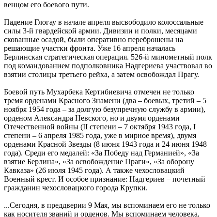
венцом его боевого пути.
Падение Глогау в начале апреля высвободило колоссальные
силы 3-й гвардейской армии. Дивизии и полки, месяцами
скованные осадой, были оперативно переброшены на
решающие участки фронта. Уже 16 апреля началась
Берлинская стратегическая операция. 526-й минометный полк
под командованием подполковника Надгериева участвовал во
взятии столицы третьего рейха, а затем освобождал Прагу.
Боевой путь Мухарбека Кертибиевича отмечен не только
тремя орденами Красного Знамени (два – боевых, третий – 5
ноября 1954 года – за долгую безупречную службу в армии),
орденом Александра Невского, но и двумя орденами
Отечественной войны (II степени – 7 октября 1943 года, I
степени – 6 апреля 1985 года, уже в мирное время), двумя
орденами Красной Звезды (8 июня 1943 года и 24 июня 1948
года). Среди его медалей: «За Победу над Германией», «За
взятие Берлина», «За освобождение Праги», «За оборону
Кавказа» (26 июля 1945 года). А также чехословацкий
Военный крест. И особое признание: Надгериев – почетный
гражданин чехословацкого города Крупки.
...Сегодня, в преддверии 9 Мая, мы вспоминаем его не только
как носителя званий и орденов. Мы вспоминаем человека,