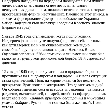
Надгериев находился на передовом наблюдательном пункте,
лично помогал управлять огнем артгруппы, давал
целеуказания дивизионам, подавляя огневые точки, которые
простреливали фланги наступавших. Именно за этот эпизод, а
также за форсирование Днепра и освобождение Украины
майор Надгериев был награжден орденом Красного Знамени
(первым из трех).
Январь 1945 года стал месяцем, когда подполковник
Надгериев (звание он уже получил) проявил себя не только
как артиллерист, но и как общевойсковой командир,
способный вручную остановить врага. Началась Висло-
Одерская операция. 526-й армейский минометный полк был
включен в группу контрминометной борьбы 58-й стрелковой
дивизии.
12 января 1945 года полк участвовал в прорыве обороны
противника на Сандомирском плацдарме. 14 января ситуация
стала критической. Полк на марше оказался без пехотного
прикрытия. Враг пошел в контратаку. Что делает командир?
Он собирает личный состав взводов управления – связистов,
радистов, вычислителей, писарей, штабных офицеров – и сам
ведет его в бой,
«личным примером бесстрашия и мужества
увлекая бойцов»
. Рукопашная схватка была жестокой. Полк
устоял.