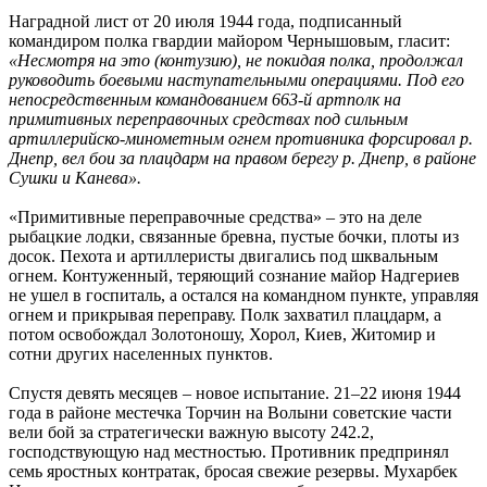
Наградной лист от 20 июля 1944 года, подписанный
командиром полка гвардии майором Чернышовым, гласит:
«Несмотря на это (контузию), не покидая полка, продолжал
руководить боевыми наступательными операциями. Под его
непосредственным командованием 663-й артполк на
примитивных переправочных средствах под сильным
артиллерийско-минометным огнем противника форсировал р.
Днепр, вел бои за плацдарм на правом берегу р. Днепр, в районе
Сушки и Канева».
«Примитивные переправочные средства» – это на деле
рыбацкие лодки, связанные бревна, пустые бочки, плоты из
досок. Пехота и артиллеристы двигались под шквальным
огнем. Контуженный, теряющий сознание майор Надгериев
не ушел в госпиталь, а остался на командном пункте, управляя
огнем и прикрывая переправу. Полк захватил плацдарм, а
потом освобождал Золотоношу, Хорол, Киев, Житомир и
сотни других населенных пунктов.
Спустя девять месяцев – новое испытание. 21–22 июня 1944
года в районе местечка Торчин на Волыни советские части
вели бой за стратегически важную высоту 242.2,
господствующую над местностью. Противник предпринял
семь яростных контратак, бросая свежие резервы. Мухарбек