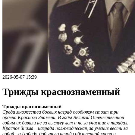
2026-05-07 15:39
Трижды краснознаменный
Трижды краснознаменный
Среди множества боевых наград особняком стоят три
ордена Красного Знамени. В годы Великой Отечественной
войны их давали не за выслугу лет и не за участие в парадах.
Красное Знамя – награда полководческая, за умение вести за
собой, за Победу, добытую ценой собственной крови и