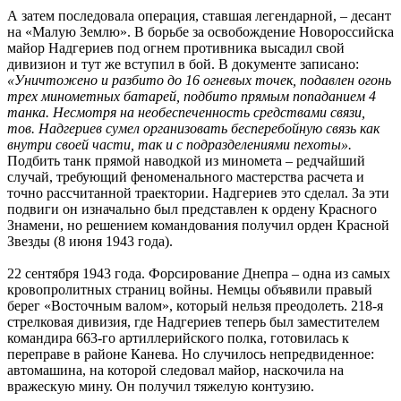
А затем последовала операция, ставшая легендарной, – десант
на «Малую Землю». В борьбе за освобождение Новороссийска
майор Надгериев под огнем противника высадил свой
дивизион и тут же вступил в бой. В документе записано:
«Уничтожено и разбито до 16 огневых точек, подавлен огонь
трех минометных батарей, подбито прямым попаданием 4
танка. Несмотря на необеспеченность средствами связи,
тов. Надгериев сумел организовать бесперебойную связь как
внутри своей части, так и с подразделениями пехоты».
Подбить танк прямой наводкой из миномета – редчайший
случай, требующий феноменального мастерства расчета и
точно рассчитанной траектории. Надгериев это сделал. За эти
подвиги он изначально был представлен к ордену Красного
Знамени, но решением командования получил орден Красной
Звезды (8 июня 1943 года).
22 сентября 1943 года. Форсирование Днепра – одна из самых
кровопролитных страниц войны. Немцы объявили правый
берег «Восточным валом», который нельзя преодолеть. 218-я
стрелковая дивизия, где Надгериев теперь был заместителем
командира 663-го артиллерийского полка, готовилась к
переправе в районе Канева. Но случилось непредвиденное:
автомашина, на которой следовал майор, наскочила на
вражескую мину. Он получил тяжелую контузию.