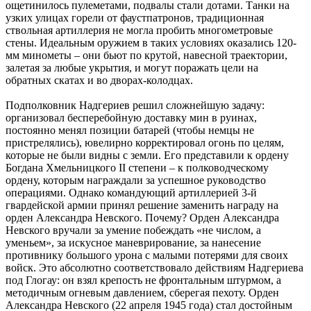
ощетинилось пулеметами, подвалы стали дотами. Танки на
узких улицах горели от фаустпатронов, традиционная
ствольная артиллерия не могла пробить многометровые
стены. Идеальным оружием в таких условиях оказались 120-
мм минометы – они бьют по крутой, навесной траектории,
залетая за любые укрытия, и могут поражать цели на
обратных скатах и во дворах-колодцах.
Подполковник Надгериев решил сложнейшую задачу:
организовал бесперебойную доставку мин в руинах,
постоянно менял позиции батарей (чтобы немцы не
пристрелялись), ювелирно корректировал огонь по целям,
которые не были видны с земли. Его представили к ордену
Богдана Хмельницкого II степени – к полководческому
ордену, которым награждали за успешное руководство
операциями. Однако командующий артиллерией 3-й
гвардейской армии принял решение заменить награду на
орден Александра Невского. Почему? Орден Александра
Невского вручали за умение побеждать «не числом, а
уменьем», за искусное маневрирование, за нанесение
противнику большого урона с малыми потерями для своих
войск. Это абсолютно соответствовало действиям Надгериева
под Глогау: он взял крепость не фронтальным штурмом, а
методичным огневым давлением, сберегая пехоту. Орден
Александра Невского (22 апреля 1945 года) стал достойным