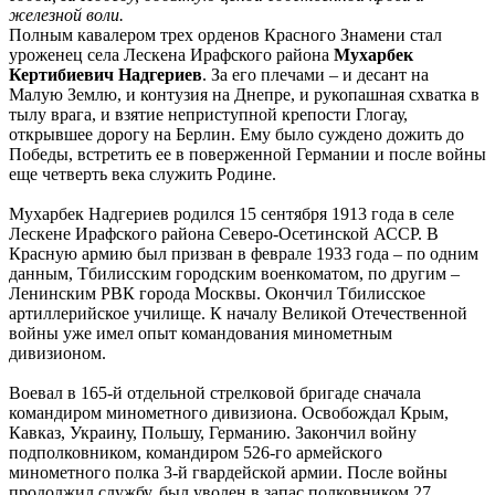
железной воли.
Полным кавалером трех орденов Красного Знамени стал
уроженец села Лескена Ирафского района
Мухарбек
Кертибиевич Надгериев
. За его плечами – и десант на
Малую Землю, и контузия на Днепре, и рукопашная схватка в
тылу врага, и взятие неприступной крепости Глогау,
открывшее дорогу на Берлин. Ему было суждено дожить до
Победы, встретить ее в поверженной Германии и после войны
еще четверть века служить Родине.
Мухарбек Надгериев родился 15 сентября 1913 года в селе
Лескене Ирафского района Северо-Осетинской АССР. В
Красную армию был призван в феврале 1933 года – по одним
данным, Тбилисским городским военкоматом, по другим –
Ленинским РВК города Москвы. Окончил Тбилисское
артиллерийское училище. К началу Великой Отечественной
войны уже имел опыт командования минометным
дивизионом.
Воевал в 165-й отдельной стрелковой бригаде сначала
командиром минометного дивизиона. Освобождал Крым,
Кавказ, Украину, Польшу, Германию. Закончил войну
подполковником, командиром 526-го армейского
минометного полка 3-й гвардейской армии. После войны
продолжил службу, был уволен в запас полковником 27