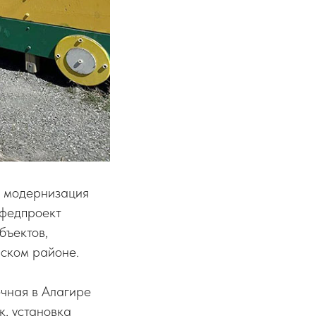
, модернизация
(федпроект
бъектов,
рском районе.
ечная в Алагире
к, установка