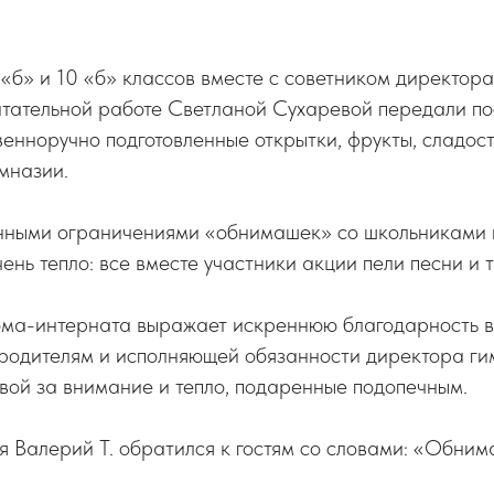
 «б» и 10 «б» классов вместе с советником директор
итательной работе Светланой Сухаревой передали п
енноручно подготовленные открытки, фрукты, сладос
имназии.
инными ограничениями «обнимашек» со школьниками 
ень тепло: все вместе участники акции пели песни и 
ма-интерната выражает искреннюю благодарность в
, родителям и исполняющей обязанности директора г
вой за внимание и тепло, подаренные подопечным.
 Валерий Т. обратился к гостям со словами: «Обнима