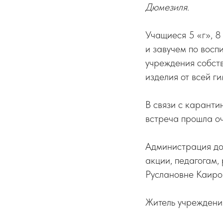
Дюмезиля.
Учащиеся 5 «г», 8
и завучем по восп
учреждения собств
изделия от всей г
В связи с карант
встреча прошла оч
Администрация до
акции, педагогам
Руслановне Каиро
Житель учреждения