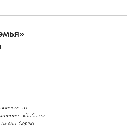
емья»
и
а
ионального
интернат «Забота»
5 имени Жоржа