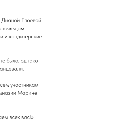
а Дианой Елоевой
остояльцам
ти и кондитерские
не было, однако
танцевали.
сем участникам
имназии Марине
ем всех вас!»