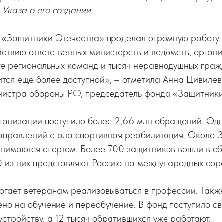
 Указа о его создании.
д «Защитники Отечества» проделал огромную работу.
ствию ответственных министерств и ведомств, орган
те региональных команд и тысяч неравнодушных гра
тся еще более доступной», – отметила Анна Цивилев
нистра обороны РФ, председатель фонда «Защитник
рганизации поступило более 2,66 млн обращений. Од
аправлений стала спортивная реабилитация. Около 
анимаются спортом. Более 700 защитников вошли в с
0 из них представляют Россию на международных сор
гает ветеранам реализовываться в профессии. Также
ено на обучение и переобучение. В фонд поступило с
устройству, а 12 тысяч обратившихся уже работают.