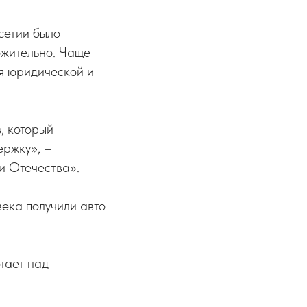
сетии было
ожительно. Чаще
я юридической и
, который
ержку», –
и Отечества».
века получили авто
тает над