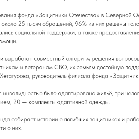
ования фонда «Защитники Отечества» в Северной О
 около 25 тысяч обращений, 96% из них решены пол
ались социальной поддержки, а также предоставлени
помощи.
и выработан совместный алгоритм решения вопросов
стникам и ветеранам СВО, их семьям достойную подд
Хетагурова, руководитель филиала фонда «Защитник
с инвалидностью было адаптировано жильё, три чело
нием, 20 — комплекты адаптивной одежды.
нда собирает истории о погибших защитниках и рабо
и о них.