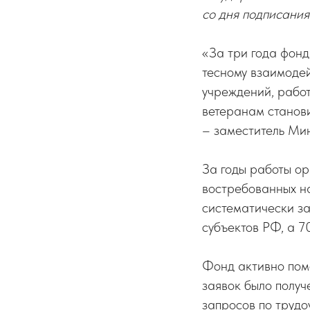
со дня подписания
«За три года фон
тесному взаимодей
учреждений, рабо
ветеранам станови
– заместитель Ми
За годы работы о
востребованных н
систематически з
субъектов РФ, а 7
Фонд активно помо
заявок было получ
запросов по трудо