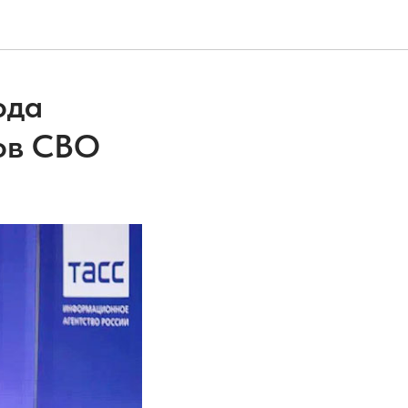
ода
ов СВО