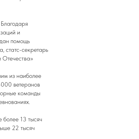
 Благодаря
изаций и
ждан помощь
а, статс-секретарь
и Отечества»
ним из наиболее
3000 ветеранов
борные команды
евнованиях.
 более 13 тысяч
выше 22 тысяч