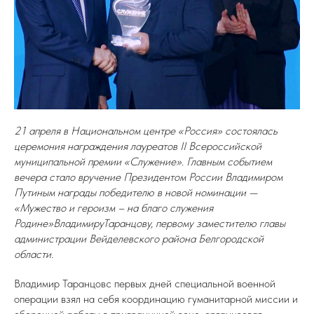
21 апреля в Национальном центре «Россия» состоялась
церемония награждения лауреатов II Всероссийской
муниципальной премии «Служение». Главным событием
вечера стало вручение Президентом России Владимиром
Путиным награды победителю в новой номинации —
«Мужество и героизм – на благо служения
Родине»ВладимируТаранцову, первому заместителю главы
администрации Вейделевского района Белгородской
области.
Владимир Таранцовс первых дней специальной военной
операции взял на себя координацию гуманитарной миссии и