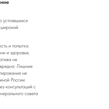
ание
ю устоявшихся
т широкий
сть и попытка
ни и здоровья,
атива не
 вредна. Лишние
лирования не
диной России
ез консультаций с
енерального совета