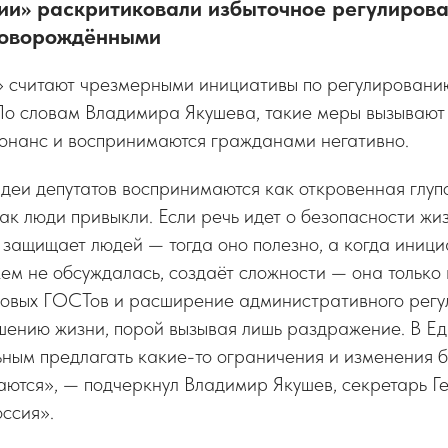
сии» раскритиковали избыточное регулиров
новорождёнными
» считают чрезмерными инициативы по регулировани
 По словам Владимира Якушева, такие меры вызываю
онанс и воспринимаются гражданами негативно.
деи депутатов воспринимаются как откровенная глупо
как люди привыкли. Если речь идет о безопасности жиз
защищает людей — тогда оно полезно, а когда иници
кем не обсуждалась, создаёт сложности — она только
 новых ГОСТов и расширение административного регу
шению жизни, порой вызывая лишь раздражение. В Е
ным предлагать какие-то ограничения и изменения б
саются», — подчеркнул Владимир Якушев, секретарь Г
ссия».