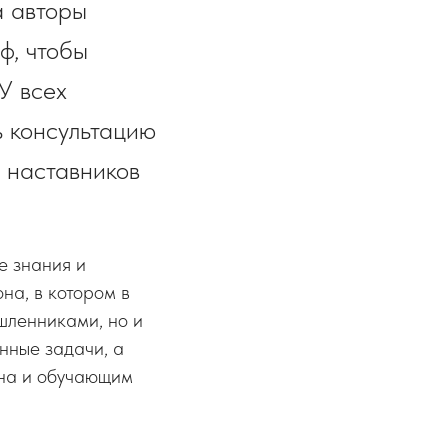
а авторы
ф, чтобы
У всех
ь консультацию
и наставников
е знания и
на, в котором в
шленниками, но и
нные задачи, а
она и обучающим