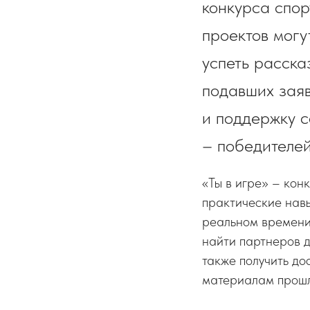
конкурса спор
проектов могу
успеть расска
подавших заяв
и поддержку с
– победителей
«Ты в игре» – кон
практические навы
реальном времени
найти партнеров д
также получить д
материалам прошл