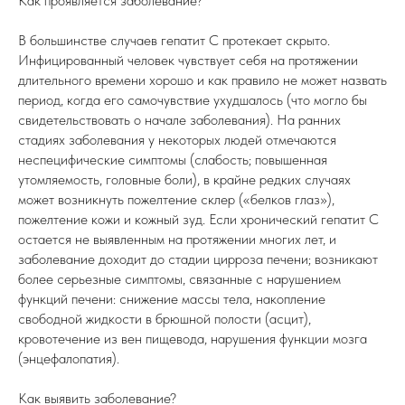
Как проявляется заболевание?
В большинстве случаев гепатит С протекает скрыто.
Инфицированный человек чувствует себя на протяжении
длительного времени хорошо и как правило не может назвать
период, когда его самочувствие ухудшалось (что могло бы
свидетельствовать о начале заболевания). На ранних
стадиях заболевания у некоторых людей отмечаются
неспецифические симптомы (слабость; повышенная
утомляемость, головные боли), в крайне редких случаях
может возникнуть пожелтение склер («белков глаз»),
пожелтение кожи и кожный зуд. Если хронический гепатит С
остается не выявленным на протяжении многих лет, и
заболевание доходит до стадии цирроза печени; возникают
более серьезные симптомы, связанные с нарушением
функций печени: снижение массы тела, накопление
свободной жидкости в брюшной полости (асцит),
кровотечение из вен пищевода, нарушения функции мозга
(энцефалопатия).
Как выявить заболевание?