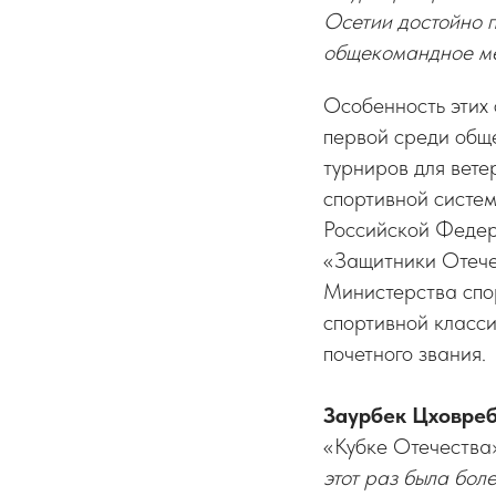
Осетии достойно п
общекомандное ме
Особенность этих
первой среди общ
турниров для вет
спортивной систе
Российской Федер
«Защитники Отече
Министерства спо
спортивной класси
почетного звания.
Заурбек Цховре
«Кубке Отечества»
этот раз была бол