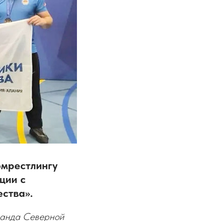
рмрестлингу
ции с
ства».
оманда Северной