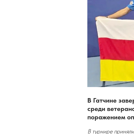
В Гатчине зав
среди ветерано
поражением оп
В турнире приняли