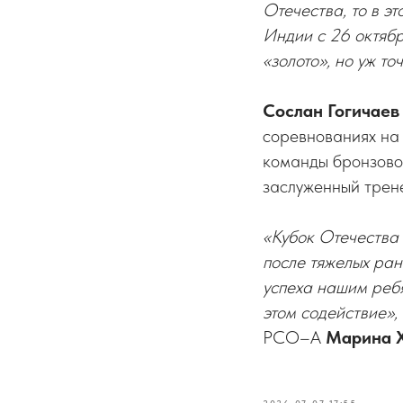
Отечества, то в э
Индии с 26 октября
«золото», но уж т
Сослан Гогичаев
соревнованиях на 
команды бронзово
заслуженный трен
«Кубок Отечества 
после тяжелых ран
успеха нашим ребя
этом содействие»,
РСО–А
Марина 