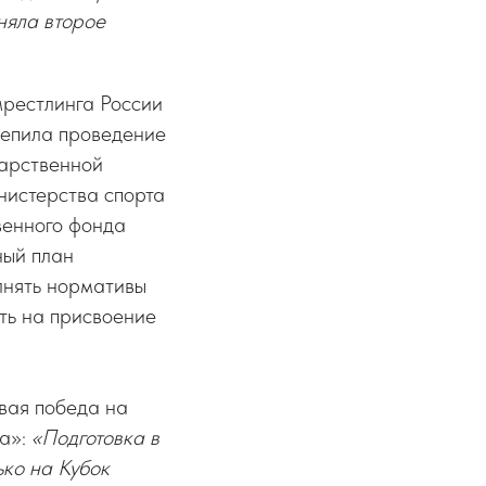
няла второе
мрестлинга России
репила проведение
дарственной
нистерства спорта
венного фонда
ный план
лнять нормативы
ть на присвоение
рвая победа на
та»:
«Подготовка в
ько на Кубок