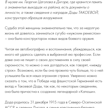
В музее им. Георгия Цаголова в Дигоре, где хранится память
о знаменитых выходцах из района, есть документы о
личности, а также сведения о наградах Доды ТАКОЕВОЙ,
конструктора образцов вооружения.
Судьба этой женщины знаменательна тем, что за недолгую
жизнь ей довелось заниматься сугубо «мужским ремеслом»
– она была конструктором новых видов боевого оружия.
Читая ее автобиографию и воспоминания, убеждаешься, как
много ей удалось сделать в выбранной ею профессии. Если
даже она не пишет о своих достижениях в силу своей
скромности, то можно о них догадаться, как говорят, «между
строк». Возможно, если бы она прожила чуть больше, то о ней
услышала бы вся наша огромная страна. Уверенно можно
сказать о том, что в Победе над фашистской Германией есть
вклад и Такоевой Доды, так как, по некоторым сведениям,
она была причастна к созданию легендарной «Катюши».
Дода родилась 31 декабря 1915 года в Северо-Осетинской
АССР, в селении Дигора, в семье крестьянина-бедняка