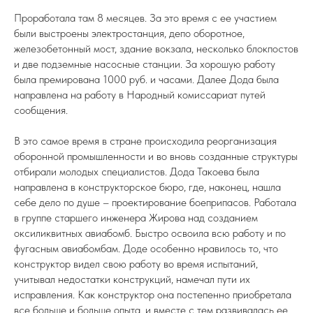
Проработала там 8 месяцев. За это время с ее участием
были выстроены электростанция, депо оборотное,
железобетонный мост, здание вокзала, несколько блокпостов
и две подземные насосные станции. За хорошую работу
была премирована 1000 руб. и часами. Далее Дода была
направлена на работу в Народный комиссариат путей
сообщения.
В это самое время в стране происходила реорганизация
оборонной промышленности и во вновь созданные структуры
отбирали молодых специалистов. Дода Такоева была
направлена в конструкторское бюро, где, наконец, нашла
себе дело по душе – проектирование боеприпасов. Работала
в группе старшего инженера Жирова над созданием
оксиликвитных авиабомб. Быстро освоила всю работу и по
фугасным авиабомбам. Доде особенно нравилось то, что
конструктор видел свою работу во время испытаний,
учитывал недостатки конструкций, намечал пути их
исправления. Как конструктор она постепенно приобретала
все больше и больше опыта, и вместе с тем развивалась ее