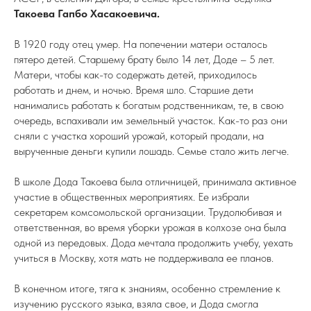
Такоева Гапбо Хасакоевича.
В 1920 году отец умер. На попечении матери осталось
пятеро детей. Старшему брату было 14 лет, Доде – 5 лет.
Матери, чтобы как-то содержать детей, приходилось
работать и днем, и ночью. Время шло. Старшие дети
нанимались работать к богатым родственникам, те, в свою
очередь, вспахивали им земельный участок. Как-то раз они
сняли с участка хороший урожай, который продали, на
вырученные деньги купили лошадь. Семье стало жить легче.
В школе Дода Такоева была отличницей, принимала активное
участие в общественных мероприятиях. Ее избрали
секретарем комсомольской организации. Трудолюбивая и
ответственная, во время уборки урожая в колхозе она была
одной из передовых. Дода мечтала продолжить учебу, уехать
учиться в Москву, хотя мать не поддерживала ее планов.
В конечном итоге, тяга к знаниям, особенно стремление к
изучению русского языка, взяла свое, и Дода смогла