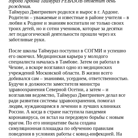
города Ардона Таймураз РЕВАЗОВ отметит день
рождения.
Таймураз Дмитриевич родился и вырос в г. Ардоне.
Родители – уважаемые и известные в районе учителя – в
любви к Родине и знаниям воспитали не только своих
троих детей, но и сотни учеников, которые за десятки
лет педагогической деятельности прошли через их
заботливые руки.
После школы Таймураз поступил в СОГМИ и успешно
его окончил. Медицинская карьера у молодого
специалиста началась в Тамбове. Затем он работал в
Чехове, а вскоре возглавил одно из медицинских
учреждений Московской области. В жизни всего
добивался сам – знаниями, усердием, ответственностью.
Будучи в должности заместителя министра
здравоохранения Северной Осетии, а затем – и
возглавляя ведомство, Таймураз Дмитриевич делал все
ради развития системы здравоохранения, помогал
людям, нуждающимся в лечении в лучших клиниках
России. А когда в стране наступила пандемия
коронавируса, он встал на передовую борьбы с новым
врагом. По его инициативе была создана
симуляционная плошадка по обучению правилам
поведения в условиях работы с ковид-инфекцией. На