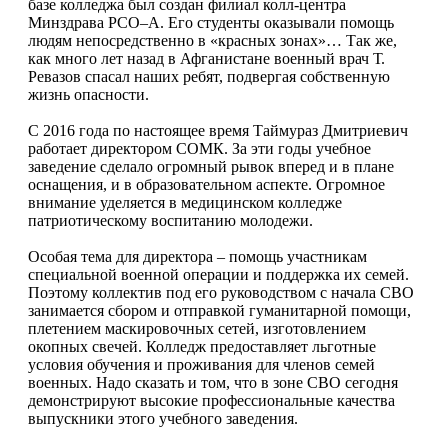
базе колледжа был создан филиал колл-центра
Минздрава РСО–А. Его студенты оказывали помощь
людям непосредственно в «красных зонах»… Так же,
как много лет назад в Афганистане военный врач Т.
Ревазов спасал наших ребят, подвергая собственную
жизнь опасности.
С 2016 года по настоящее время Таймураз Дмитриевич
работает директором СОМК. За эти годы учебное
заведение сделало огромный рывок вперед и в плане
оснащения, и в образовательном аспекте. Огромное
внимание уделяется в медицинском колледже
патриотическому воспитанию молодежи.
Особая тема для директора – помощь участникам
специальной военной операции и поддержка их семей.
Поэтому коллектив под его руководством с начала СВО
занимается сбором и отправкой гуманитарной помощи,
плетением маскировочных сетей, изготовлением
окопных свечей. Колледж предоставляет льготные
условия обучения и проживания для членов семей
военных. Надо сказать и том, что в зоне СВО сегодня
демонстрируют высокие профессиональные качества
выпускники этого учебного заведения.