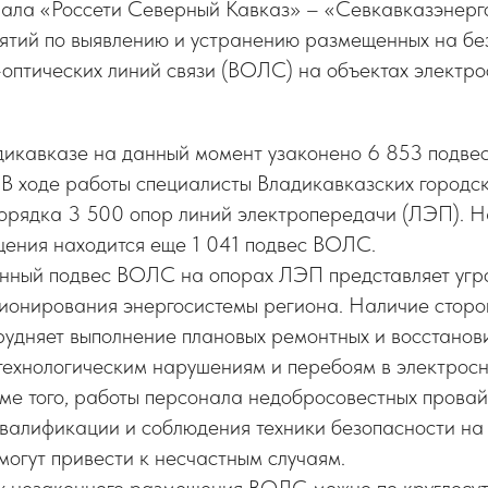
ала «Россети Северный Кавказ» – «Севкавказэнерг
ятий по выявлению и устранению размещенных на бе
оптических линий связи (ВОЛС) на объектах электро
ладикавказе на данный момент узаконено 6 853 подв
 В ходе работы специалисты Владикавказских городс
порядка 3 500 опор линий электропередачи (ЛЭП). Н
щения находится еще 1 041 подвес ВОЛС.
ный подвес ВОЛС на опорах ЛЭП представляет угро
ционирования энергосистемы региона. Наличие сторо
удняет выполнение плановых ремонтных и восстанови
 технологическим нарушениям и перебоям в электрос
ме того, работы персонала недобросовестных прова
квалификации и соблюдения техники безопасности на
огут привести к несчастным случаям.