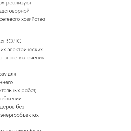
о» реализуют
здоговорной
сетевого хозяйства
еса ВОЛС
ких электрических
а этапе включения
зу для
ннего
тельных работ,
набжении
йдеров без
 энергообъектах