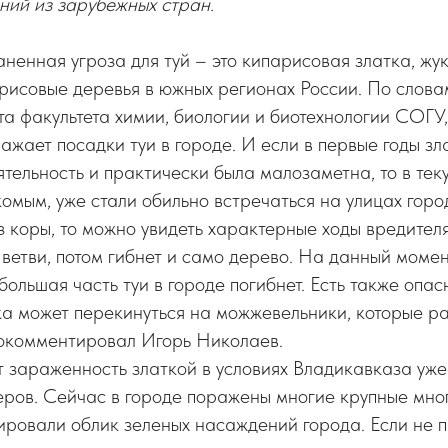
ний из зарубежных стран.
енная угроза для туй – это кипарисовая златка, жук
исовые деревья в южных регионах России. По слова
а факультета химии, биологии и биотехнологии СОГУ,
ражает посадки туи в городе. И если в первые годы зл
тельность и практически была малозаметна, то в тек
мым, уже стали обильно встречаться на улицах горо
з коры, то можно увидеть характерные ходы вредителя
 ветви, потом гибнет и само дерево. На данный момен
большая часть туи в городе погибнет. Есть также опасн
а может перекинуться на можжевельники, которые ра
рокомментировал Игорь Николаев.
 зараженность златкой в условиях Владикавказа уже
ров. Сейчас в городе поражены многие крупные мно
ировали облик зеленых насаждений города. Если не 