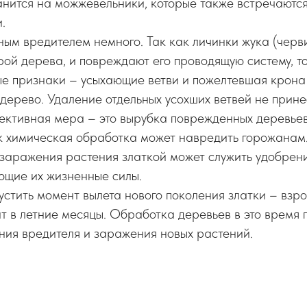
нится на можжевельники, которые также встречаются
.
ым вредителем немного. Так как личинки жука (черви
рой дерева, и повреждают его проводящую систему, то
ые признаки – усыхающие ветви и пожелтевшая крона
дерево. Удаление отдельных усохших ветвей не принес
ективная мера – это вырубка поврежденных деревьев
ак химическая обработка может навредить горожанам
заражения растения златкой может служить удобрени
ющие их жизненные силы.
устить момент вылета нового поколения златки – взро
т в летние месяцы. Обработка деревьев в это время 
ния вредителя и заражения новых растений.