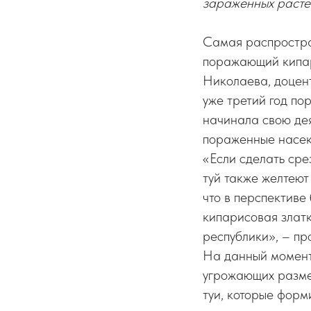
зараженных расте
Самая распростран
поражающий кипар
Николаева, доцент
уже третий год по
начинала свою дея
пораженные насеко
«Если сделать сре
туй также желтеют
что в перспективе 
кипарисовая златк
республики», – п
На данный момент
угрожающих разме
туи, которые форм