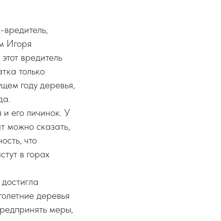
-вредитель,
м Игоря
 этот вредитель
атка только
ущем году деревья,
да.
 и его личинок. У
т можно сказать,
ость, что
стут в горах
 достигла
голетние деревья
предпринять меры,