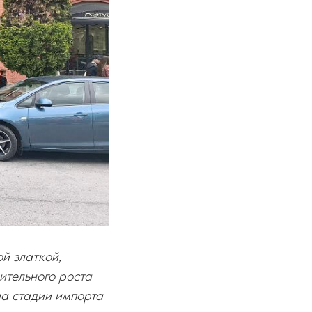
й златкой,
ительного роста
на стадии импорта