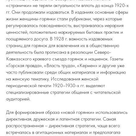
«странички» не теряли актуальности вплоть до конца 1920-х
гг. Они продолжали издаваться. В изданиях основные сферы
жизни женщины-горянки стали рубриками, через которые
регулировалась повседневность, выстраивалась иерархия
ценностей, положительно маркируемых бытовых практик и
поощряемого досуга. В 1928 г. важность издаваемых
страниц для горянок для вовлечения их в общественную
деятельность была прописана в резолюции Северо-
Кавказского краевого съезда горянок и нацменок. Газеты
«Горская правда», «Власть труда», «Кермен» и другие уже
часто публиковали среди общих материалов и информацию
на женскую тематику. Исследования женской
периодической печати 1920–1930-х гг. выделяют
специализированные стратегии общения с читательской
аудиторией.
Для формирования образа «новой горянки» использовались
директивная, дружеская и латентная стратегии. Самая
распространенная – директивная стратегия, чаще всего
встречалась в агитационных материалах и предполагала