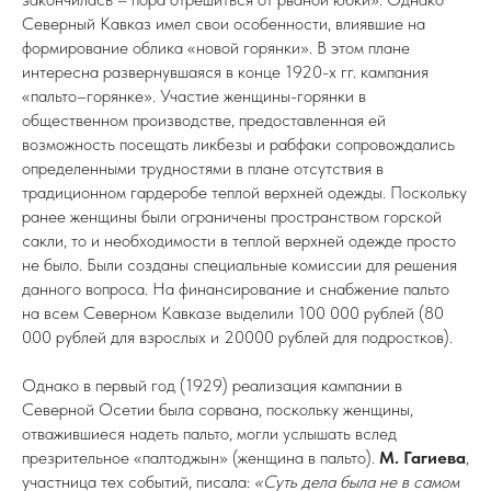
Северный Кавказ имел свои особенности, влиявшие на
формирование облика «новой горянки». В этом плане
интересна развернувшаяся в конце 1920-х гг. кампания
«пальто–горянке». Участие женщины-горянки в
общественном производстве, предоставленная ей
возможность посещать ликбезы и рабфаки сопровождались
определенными трудностями в плане отсутствия в
традиционном гардеробе теплой верхней одежды. Поскольку
ранее женщины были ограничены пространством горской
сакли, то и необходимости в теплой верхней одежде просто
не было. Были созданы специальные комиссии для решения
данного вопроса. На финансирование и снабжение пальто
на всем Северном Кавказе выделили 100 000 рублей (80
000 рублей для взрослых и 20000 рублей для подростков).
Однако в первый год (1929) реализация кампании в
Северной Осетии была сорвана, поскольку женщины,
отважившиеся надеть пальто, могли услышать вслед
презрительное «палтоджын» (женщина в пальто).
М. Гагиева
,
участница тех событий, писала:
«Суть дела была не в самом