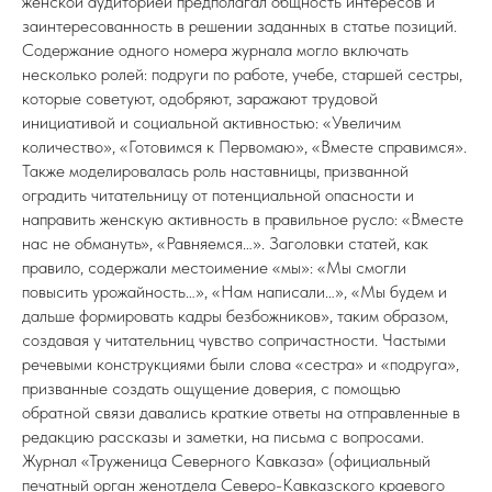
женской аудиторией предполагал общность интересов и
заинтересованность в решении заданных в статье позиций.
Содержание одного номера журнала могло включать
несколько ролей: подруги по работе, учебе, старшей сестры,
которые советуют, одобряют, заражают трудовой
инициативой и социальной активностью: «Увеличим
количество», «Готовимся к Первомаю», «Вместе справимся».
Также моделировалась роль наставницы, призванной
оградить читательницу от потенциальной опасности и
направить женскую активность в правильное русло: «Вместе
нас не обмануть», «Равняемся…». Заголовки статей, как
правило, содержали местоимение «мы»: «Мы смогли
повысить урожайность…», «Нам написали…», «Мы будем и
дальше формировать кадры безбожников», таким образом,
создавая у читательниц чувство сопричастности. Частыми
речевыми конструкциями были слова «сестра» и «подруга»,
призванные создать ощущение доверия, с помощью
обратной связи давались краткие ответы на отправленные в
редакцию рассказы и заметки, на письма с вопросами.
Журнал «Труженица Северного Кавказа» (официальный
печатный орган женотдела Северо-Кавказского краевого