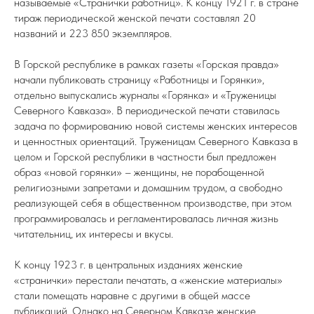
называемые «Странички работниц». К концу 1921 г. в стране
тираж периодической женской печати составлял 20
названий и 223 850 экземпляров.
В Горской республике в рамках газеты «Горская правда»
начали публиковать страницу «Работницы и Горянки»,
отдельно выпускались журналы «Горянка» и «Труженицы
Северного Кавказа». В периодической печати ставилась
задача по формированию новой системы женских интересов
и ценностных ориентаций. Труженицам Северного Кавказа в
целом и Горской республики в частности был предложен
образ «новой горянки» – женщины, не порабощенной
религиозными запретами и домашним трудом, а свободно
реализующей себя в общественном производстве, при этом
программировалась и регламентировалась личная жизнь
читательниц, их интересы и вкусы.
К концу 1923 г. в центральных изданиях женские
«странички» перестали печатать, а «женские материалы»
стали помещать наравне с другими в общей массе
публикаций. Однако на Северном Кавказе женские