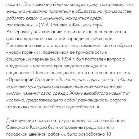
пальто... Эта кампания била по предрассудку, гласившему, что
женщина не должна появляться в обществе, на производстве,
работать рядом с мужчиной, находиться среди
посторонних…»
(М.А. Гагиева. «Женщины гор»).
Развернувшуюся кампанию стали активно анонсировать и
пропагандировать в местной периодической печати.
Постепенно пальто становится неотъемлемой частью образа
«новой горянки», подчеркивая ее причастность к
социальным переменам. В 1934 г. был поставлен вопрос о
внедрении в массовое производство одежды для
националов. Широко освещалось это и на страницах газеты
«Пролетарий Осетии»:
«За последние годы в связи с общим
огромным культурным подъемом национал-колхозник во
многом изменил свою одежду. Жизнь выработала новый тип
костюма, представляющего собой разновидность старого
национального и новейшего европейского…».
Для изучения спроса на такую одежду во все нацобласти
Северного Кавказа были отправлены представители
городской швейной фабрики, было разработано 10