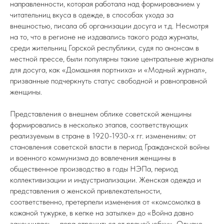
направленности, которая работала над формированием у
читательниц вкуса в одежде, в способах ухода за
внешностью, писала об организации досуга и т.д. Несмотря
на то, что в регионе не издавались такого рода журналы,
среди жительниц Горской республики, судя по анонсам в
местной прессе, были популярны такие центральные журналы
для досуга, как «Домашняя портниха» и «Модный журнал»,
призванные подчеркнуть статус свободной и равноправной
женщины.
Представления о внешнем облике советской женщины
формировались в несколько этапов, соответствующих
реализуемым в стране в 1920-1930-х гг. изменениям: от
становления советской власти в период Гражданской войны
и военного коммунизма до вовлечения женщины в
общественное производство в годы НЭПа, период
коллективизации и индустриализации. Женская одежда и
представления о женской привлекательности,
соответственно, претерпели изменения от «комсомолка в
кожаной тужурке, в кепке на затылке» до «Война давно
закончилась – пора отрешиться от рваной юбки». Однако