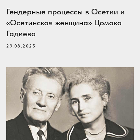
Гендерные процессы в Осетии и
«Осетинская женщина» Цомака
Гадиева
29.08.2025
 "Северная Осетия"
Вконтакте
Телеграм-канал
Rutube
Новости в MAX
Республиканская
ежедневная
газета